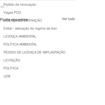
Pedido de renovação
Vagas PCD
Ver tudo
Posts recentes
LICENÇA DE OPERAÇÃO
Edital - alteração de regime de ben
LICENÇA AMBIENTAL
POLÍTICA AMBIENTAL
PEDIDO DE LICENÇA DE IMPLANTAÇÃO
LICITAÇÃO
POLÍTICA
LEM
REGIÃO OESTE
Bahia
EDUCAÇÃO