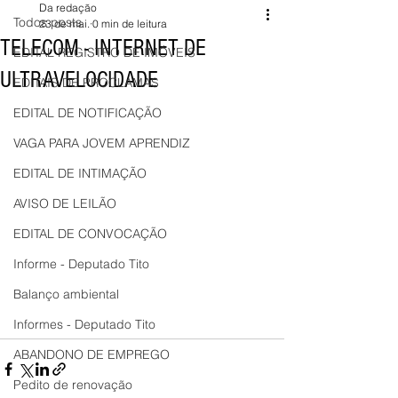
Da redação
Todos posts
23 de mai.
0 min de leitura
TELECOM - INTERNET DE
EDITAL REGISTRO DE IMÓVEIS
ULTRAVELOCIDADE
EDITAIS DE PROCLAMAS
EDITAL DE NOTIFICAÇÃO
VAGA PARA JOVEM APRENDIZ
EDITAL DE INTIMAÇÃO
AVISO DE LEILÃO
EDITAL DE CONVOCAÇÃO
Informe - Deputado Tito
Balanço ambiental
Informes - Deputado Tito
ABANDONO DE EMPREGO
Pedito de renovação