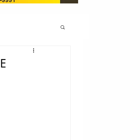
OCAÇÃO
DE
Pedito de renovação
LICENÇA AMBIENTAL
EM
REGIÃO OESTE