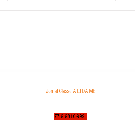
Carig Imobiliária
STJ de
Marco
sexual
Jornal Classe A LTDA ME
Av. Tancredo Neves, 1016 - Aroldo da Cruz
CEP: 47850-000 / Luís Eduardo Magalhães-BA
jornalclassea@yahoo.com.br
77 9 9810-9991
© 2003 a 2025 por jornalclassea