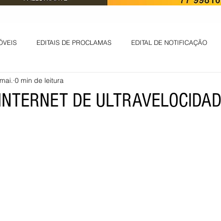
ÓVEIS
EDITAIS DE PROCLAMAS
EDITAL DE NOTIFICAÇÃO
mai.
0 min de leitura
EDITAL DE INTIMAÇÃO
AVISO DE LEILÃO
EDITAL DE CONV
 INTERNET DE ULTRAVELOCIDA
 ambiental
Informes - Deputado Tito
ABANDONO DE EMPREGO
D
LICENÇA DE OPERAÇÃO
Edital - alteração de regime de ben
 DE LICENÇA DE IMPLANTAÇÃO
LICITAÇÃO
POLÍTICA
L