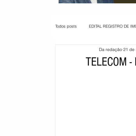
Todos posts
EDITAL REGISTRO DE IM
Da redação
21 de 
VAGA PARA JOVEM APRENDIZ
TELECOM -
Informe - Deputado Tito
Balanço
Pedido de renovação
Vagas PC
POLÍTICA AMBIENTAL
PEDIDO