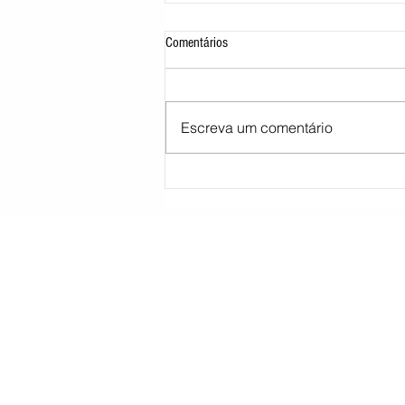
Comentários
Escreva um comentário
Morre pai de Lionel Messi aos 68 anos
na Argentina