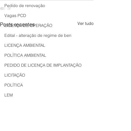
Pedido de renovação
Vagas PCD
Ver tudo
Posts recentes
LICENÇA DE OPERAÇÃO
Edital - alteração de regime de ben
LICENÇA AMBIENTAL
POLÍTICA AMBIENTAL
PEDIDO DE LICENÇA DE IMPLANTAÇÃO
LICITAÇÃO
POLÍTICA
LEM
REGIÃO OESTE
Bahia
EDUCAÇÃO