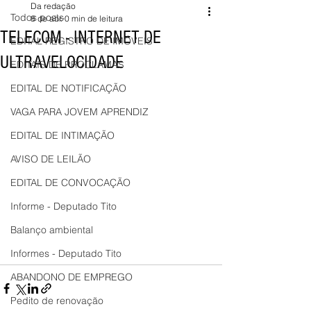
Da redação
Todos posts
8 de abr.
0 min de leitura
TELECOM - INTERNET DE
EDITAL REGISTRO DE IMÓVEIS
ULTRAVELOCIDADE
EDITAIS DE PROCLAMAS
EDITAL DE NOTIFICAÇÃO
VAGA PARA JOVEM APRENDIZ
EDITAL DE INTIMAÇÃO
AVISO DE LEILÃO
EDITAL DE CONVOCAÇÃO
Informe - Deputado Tito
Balanço ambiental
Informes - Deputado Tito
ABANDONO DE EMPREGO
Pedito de renovação