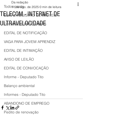
Da redação
Todos posts
11 de ago. de 2025
0 min de leitura
TELECOM - INTERNET DE
EDITAL REGISTRO DE IMÓVEIS
ULTRAVELOCIDADE
EDITAIS DE PROCLAMAS
EDITAL DE NOTIFICAÇÃO
VAGA PARA JOVEM APRENDIZ
EDITAL DE INTIMAÇÃO
AVISO DE LEILÃO
EDITAL DE CONVOCAÇÃO
Informe - Deputado Tito
Balanço ambiental
Informes - Deputado Tito
ABANDONO DE EMPREGO
Pedito de renovação