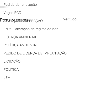
Pedido de renovação
Vagas PCD
Ver tudo
Posts recentes
LICENÇA DE OPERAÇÃO
Edital - alteração de regime de ben
LICENÇA AMBIENTAL
POLÍTICA AMBIENTAL
PEDIDO DE LICENÇA DE IMPLANTAÇÃO
LICITAÇÃO
POLÍTICA
LEM
REGIÃO OESTE
Bahia
EDUCAÇÃO