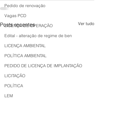
Pedido de renovação
Vagas PCD
Ver tudo
Posts recentes
LICENÇA DE OPERAÇÃO
Edital - alteração de regime de ben
LICENÇA AMBIENTAL
POLÍTICA AMBIENTAL
PEDIDO DE LICENÇA DE IMPLANTAÇÃO
LICITAÇÃO
POLÍTICA
LEM
REGIÃO OESTE
Bahia
EDUCAÇÃO