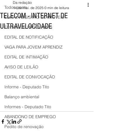
Da redação
Todos posts
14 de mai. de 2025
0 min de leitura
TELECOM - INTERNET DE
EDITAL REGISTRO DE IMÓVEIS
ULTRAVELOCIDADE
EDITAIS DE PROCLAMAS
EDITAL DE NOTIFICAÇÃO
VAGA PARA JOVEM APRENDIZ
EDITAL DE INTIMAÇÃO
AVISO DE LEILÃO
EDITAL DE CONVOCAÇÃO
Informe - Deputado Tito
Balanço ambiental
Informes - Deputado Tito
ABANDONO DE EMPREGO
Pedito de renovação