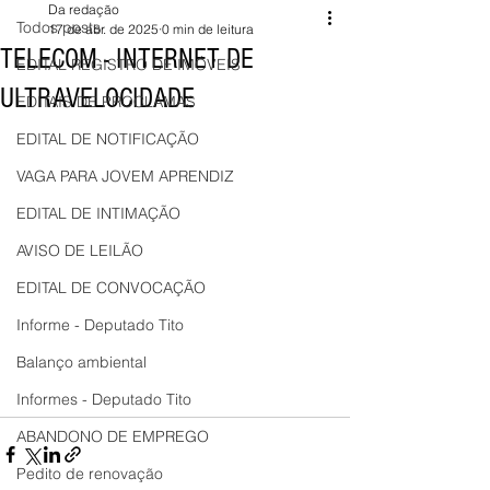
Da redação
Todos posts
17 de abr. de 2025
0 min de leitura
TELECOM - INTERNET DE
EDITAL REGISTRO DE IMÓVEIS
ULTRAVELOCIDADE
EDITAIS DE PROCLAMAS
EDITAL DE NOTIFICAÇÃO
VAGA PARA JOVEM APRENDIZ
EDITAL DE INTIMAÇÃO
AVISO DE LEILÃO
EDITAL DE CONVOCAÇÃO
Informe - Deputado Tito
Balanço ambiental
Informes - Deputado Tito
ABANDONO DE EMPREGO
Pedito de renovação