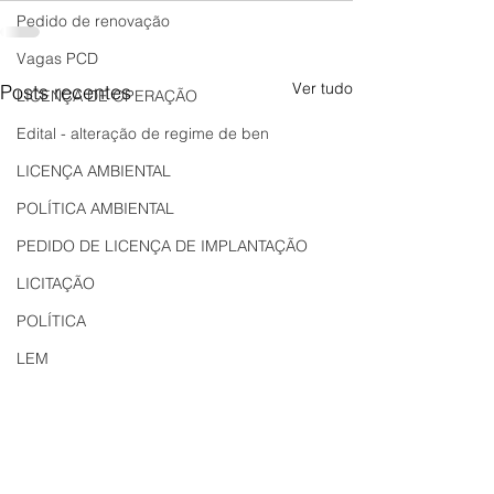
Pedido de renovação
Vagas PCD
Ver tudo
Posts recentes
LICENÇA DE OPERAÇÃO
Edital - alteração de regime de ben
LICENÇA AMBIENTAL
POLÍTICA AMBIENTAL
PEDIDO DE LICENÇA DE IMPLANTAÇÃO
LICITAÇÃO
POLÍTICA
LEM
REGIÃO OESTE
Bahia
EDUCAÇÃO