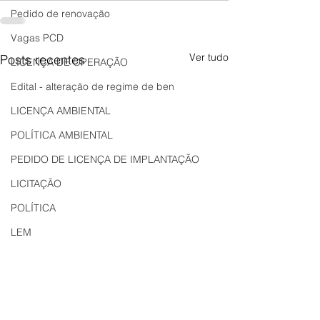
Pedido de renovação
Vagas PCD
Ver tudo
Posts recentes
LICENÇA DE OPERAÇÃO
Edital - alteração de regime de ben
LICENÇA AMBIENTAL
POLÍTICA AMBIENTAL
PEDIDO DE LICENÇA DE IMPLANTAÇÃO
LICITAÇÃO
POLÍTICA
LEM
REGIÃO OESTE
Bahia
EDUCAÇÃO