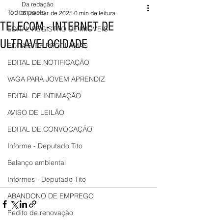
Da redação
Todos posts
28 de mar. de 2025
0 min de leitura
TELECOM - INTERNET DE
EDITAL REGISTRO DE IMÓVEIS
ULTRAVELOCIDADE
EDITAIS DE PROCLAMAS
EDITAL DE NOTIFICAÇÃO
VAGA PARA JOVEM APRENDIZ
EDITAL DE INTIMAÇÃO
AVISO DE LEILÃO
EDITAL DE CONVOCAÇÃO
Informe - Deputado Tito
Balanço ambiental
Informes - Deputado Tito
ABANDONO DE EMPREGO
Pedito de renovação