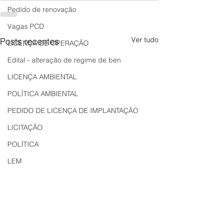
Pedido de renovação
Vagas PCD
Ver tudo
Posts recentes
LICENÇA DE OPERAÇÃO
Edital - alteração de regime de ben
LICENÇA AMBIENTAL
POLÍTICA AMBIENTAL
PEDIDO DE LICENÇA DE IMPLANTAÇÃO
LICITAÇÃO
POLÍTICA
LEM
REGIÃO OESTE
Bahia
EDUCAÇÃO