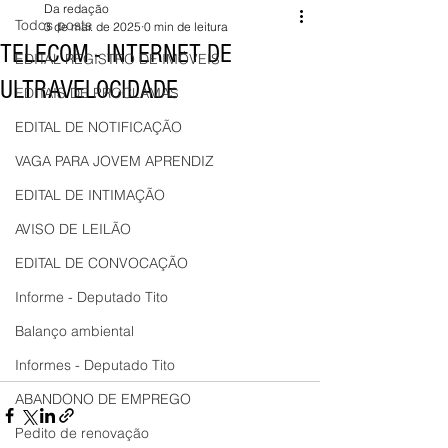
Da redação
Todos posts
3 de mar. de 2025
0 min de leitura
TELECOM - INTERNET DE
EDITAL REGISTRO DE IMÓVEIS
ULTRAVELOCIDADE
EDITAIS DE PROCLAMAS
EDITAL DE NOTIFICAÇÃO
VAGA PARA JOVEM APRENDIZ
EDITAL DE INTIMAÇÃO
AVISO DE LEILÃO
EDITAL DE CONVOCAÇÃO
Informe - Deputado Tito
Balanço ambiental
Informes - Deputado Tito
ABANDONO DE EMPREGO
Pedito de renovação