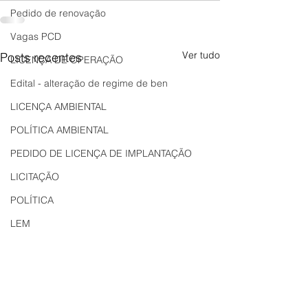
Pedido de renovação
Vagas PCD
Ver tudo
Posts recentes
LICENÇA DE OPERAÇÃO
Edital - alteração de regime de ben
LICENÇA AMBIENTAL
POLÍTICA AMBIENTAL
PEDIDO DE LICENÇA DE IMPLANTAÇÃO
LICITAÇÃO
POLÍTICA
LEM
REGIÃO OESTE
Bahia
EDUCAÇÃO