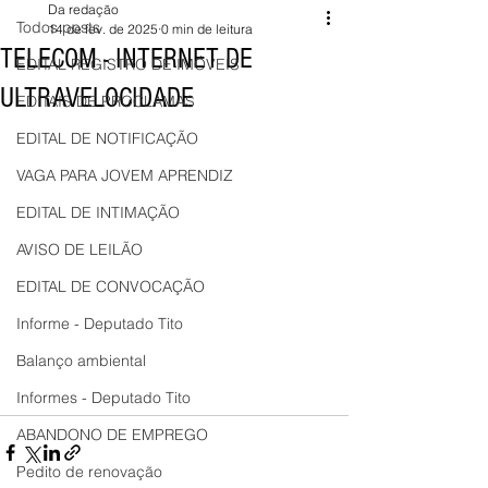
Da redação
Todos posts
14 de fev. de 2025
0 min de leitura
TELECOM - INTERNET DE
EDITAL REGISTRO DE IMÓVEIS
ULTRAVELOCIDADE
EDITAIS DE PROCLAMAS
EDITAL DE NOTIFICAÇÃO
VAGA PARA JOVEM APRENDIZ
EDITAL DE INTIMAÇÃO
AVISO DE LEILÃO
EDITAL DE CONVOCAÇÃO
Informe - Deputado Tito
Balanço ambiental
Informes - Deputado Tito
ABANDONO DE EMPREGO
Pedito de renovação