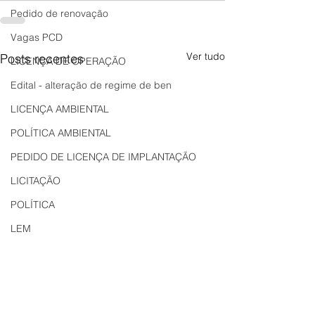
Pedido de renovação
Vagas PCD
Ver tudo
Posts recentes
LICENÇA DE OPERAÇÃO
Edital - alteração de regime de ben
LICENÇA AMBIENTAL
POLÍTICA AMBIENTAL
PEDIDO DE LICENÇA DE IMPLANTAÇÃO
LICITAÇÃO
POLÍTICA
LEM
REGIÃO OESTE
Bahia
EDUCAÇÃO