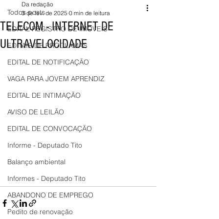
Da redação
Todos posts
3 de fev. de 2025
0 min de leitura
TELECOM - INTERNET DE
EDITAL REGISTRO DE IMÓVEIS
ULTRAVELOCIDADE
EDITAIS DE PROCLAMAS
EDITAL DE NOTIFICAÇÃO
VAGA PARA JOVEM APRENDIZ
EDITAL DE INTIMAÇÃO
AVISO DE LEILÃO
EDITAL DE CONVOCAÇÃO
Informe - Deputado Tito
Balanço ambiental
Informes - Deputado Tito
ABANDONO DE EMPREGO
Pedito de renovação