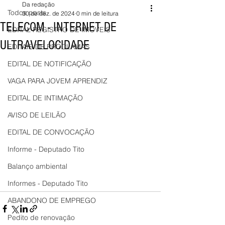
Da redação
Todos posts
30 de dez. de 2024
0 min de leitura
TELECOM - INTERNET DE
EDITAL REGISTRO DE IMÓVEIS
ULTRAVELOCIDADE
EDITAIS DE PROCLAMAS
EDITAL DE NOTIFICAÇÃO
VAGA PARA JOVEM APRENDIZ
EDITAL DE INTIMAÇÃO
AVISO DE LEILÃO
EDITAL DE CONVOCAÇÃO
Informe - Deputado Tito
Balanço ambiental
Informes - Deputado Tito
ABANDONO DE EMPREGO
Pedito de renovação