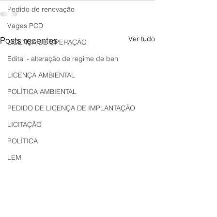
Pedido de renovação
Vagas PCD
Ver tudo
Posts recentes
LICENÇA DE OPERAÇÃO
Edital - alteração de regime de ben
LICENÇA AMBIENTAL
POLÍTICA AMBIENTAL
PEDIDO DE LICENÇA DE IMPLANTAÇÃO
LICITAÇÃO
POLÍTICA
LEM
REGIÃO OESTE
Bahia
EDUCAÇÃO