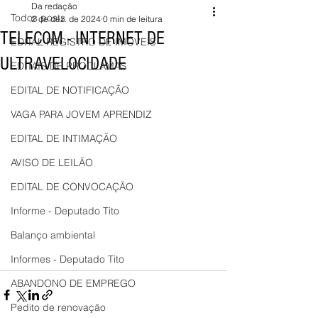
Da redação
Todos posts
2 de dez. de 2024
0 min de leitura
TELECOM - INTERNET DE
EDITAL REGISTRO DE IMÓVEIS
ULTRAVELOCIDADE
EDITAIS DE PROCLAMAS
EDITAL DE NOTIFICAÇÃO
VAGA PARA JOVEM APRENDIZ
EDITAL DE INTIMAÇÃO
AVISO DE LEILÃO
EDITAL DE CONVOCAÇÃO
Informe - Deputado Tito
Balanço ambiental
Informes - Deputado Tito
ABANDONO DE EMPREGO
Pedito de renovação