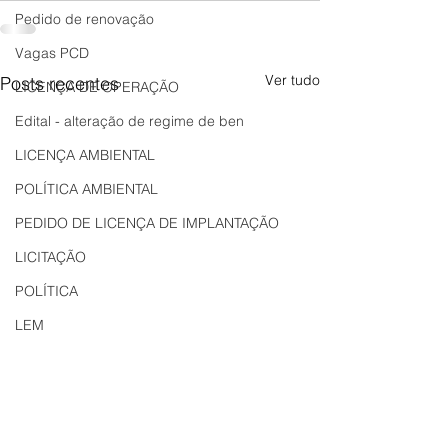
Pedido de renovação
Vagas PCD
Ver tudo
Posts recentes
LICENÇA DE OPERAÇÃO
Edital - alteração de regime de ben
LICENÇA AMBIENTAL
POLÍTICA AMBIENTAL
PEDIDO DE LICENÇA DE IMPLANTAÇÃO
LICITAÇÃO
POLÍTICA
LEM
REGIÃO OESTE
Bahia
EDUCAÇÃO