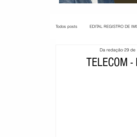
Todos posts
EDITAL REGISTRO DE IM
Da redação
29 de 
VAGA PARA JOVEM APRENDIZ
TELECOM -
Informe - Deputado Tito
Balanço
Pedido de renovação
Vagas PC
POLÍTICA AMBIENTAL
PEDIDO