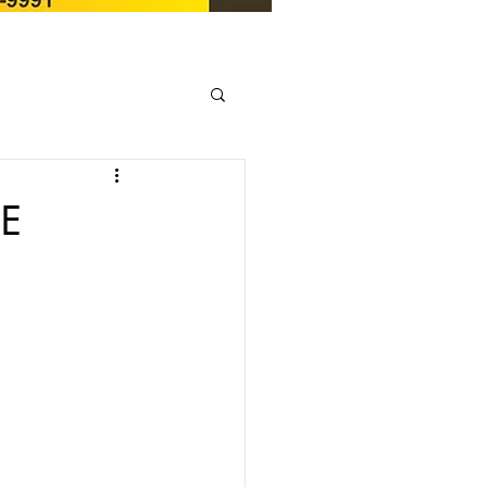
OCAÇÃO
DE
Pedito de renovação
LICENÇA AMBIENTAL
EM
REGIÃO OESTE