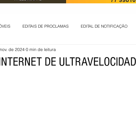
ÓVEIS
EDITAIS DE PROCLAMAS
EDITAL DE NOTIFICAÇÃO
nov. de 2024
0 min de leitura
EDITAL DE INTIMAÇÃO
AVISO DE LEILÃO
EDITAL DE CONV
 INTERNET DE ULTRAVELOCIDA
 ambiental
Informes - Deputado Tito
ABANDONO DE EMPREGO
D
LICENÇA DE OPERAÇÃO
Edital - alteração de regime de ben
 DE LICENÇA DE IMPLANTAÇÃO
LICITAÇÃO
POLÍTICA
L