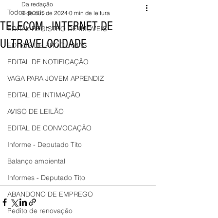
Da redação
Todos posts
9 de out. de 2024
0 min de leitura
TELECOM - INTERNET DE
EDITAL REGISTRO DE IMÓVEIS
ULTRAVELOCIDADE
EDITAIS DE PROCLAMAS
EDITAL DE NOTIFICAÇÃO
VAGA PARA JOVEM APRENDIZ
EDITAL DE INTIMAÇÃO
AVISO DE LEILÃO
EDITAL DE CONVOCAÇÃO
Informe - Deputado Tito
Balanço ambiental
Informes - Deputado Tito
ABANDONO DE EMPREGO
Pedito de renovação