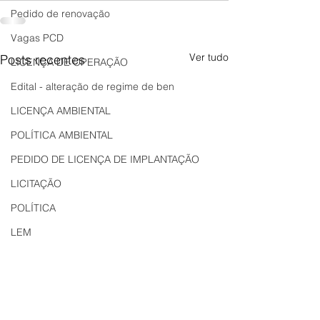
Pedido de renovação
Vagas PCD
Ver tudo
Posts recentes
LICENÇA DE OPERAÇÃO
Edital - alteração de regime de ben
LICENÇA AMBIENTAL
POLÍTICA AMBIENTAL
PEDIDO DE LICENÇA DE IMPLANTAÇÃO
LICITAÇÃO
POLÍTICA
LEM
REGIÃO OESTE
Bahia
EDUCAÇÃO