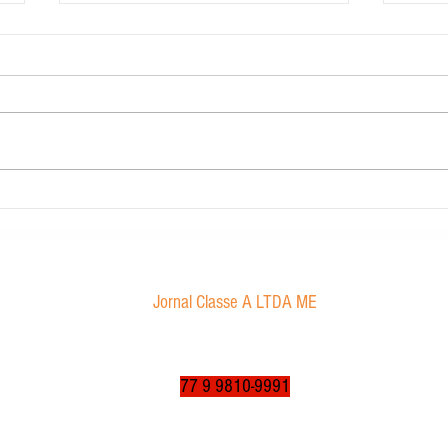
Carig 
Edital de convocação
Jornal Classe A LTDA ME
Av. Tancredo Neves, 1016 - Aroldo da Cruz
CEP: 47850-000 / Luís Eduardo Magalhães-BA
jornalclassea@yahoo.com.br
77 9 9810-9991
© 2003 a 2025 por jornalclassea