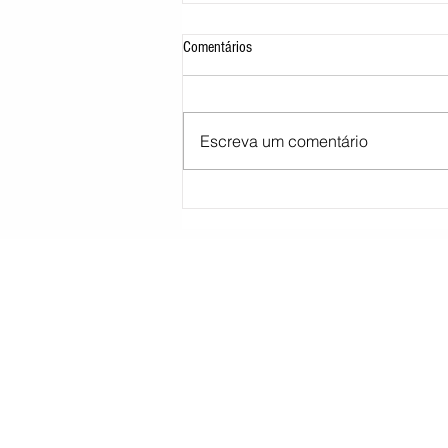
Comentários
Escreva um comentário
Moraes pede parecer da PGR sobre
proibição de visitas a Bolsonaro