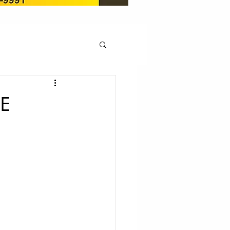
OCAÇÃO
DE
Pedito de renovação
LICENÇA AMBIENTAL
EM
REGIÃO OESTE