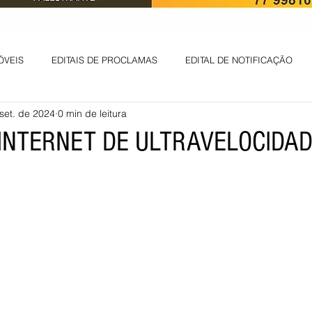
ÓVEIS
EDITAIS DE PROCLAMAS
EDITAL DE NOTIFICAÇÃO
set. de 2024
0 min de leitura
EDITAL DE INTIMAÇÃO
AVISO DE LEILÃO
EDITAL DE CONV
 INTERNET DE ULTRAVELOCIDA
 ambiental
Informes - Deputado Tito
ABANDONO DE EMPREGO
D
LICENÇA DE OPERAÇÃO
Edital - alteração de regime de ben
 DE LICENÇA DE IMPLANTAÇÃO
LICITAÇÃO
POLÍTICA
L