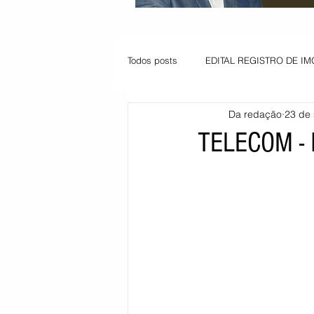
Todos posts
EDITAL REGISTRO DE IM
Da redação
23 de 
VAGA PARA JOVEM APRENDIZ
TELECOM -
Informe - Deputado Tito
Balanço
Pedido de renovação
Vagas PC
POLÍTICA AMBIENTAL
PEDIDO