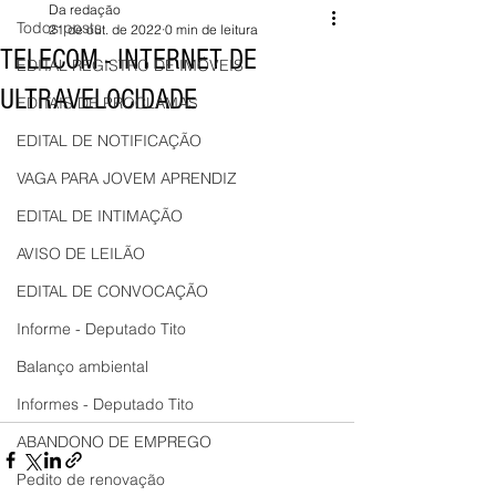
Da redação
Todos posts
21 de out. de 2022
0 min de leitura
TELECOM - INTERNET DE
EDITAL REGISTRO DE IMÓVEIS
ULTRAVELOCIDADE
EDITAIS DE PROCLAMAS
EDITAL DE NOTIFICAÇÃO
VAGA PARA JOVEM APRENDIZ
EDITAL DE INTIMAÇÃO
AVISO DE LEILÃO
EDITAL DE CONVOCAÇÃO
Informe - Deputado Tito
Balanço ambiental
Informes - Deputado Tito
ABANDONO DE EMPREGO
Pedito de renovação