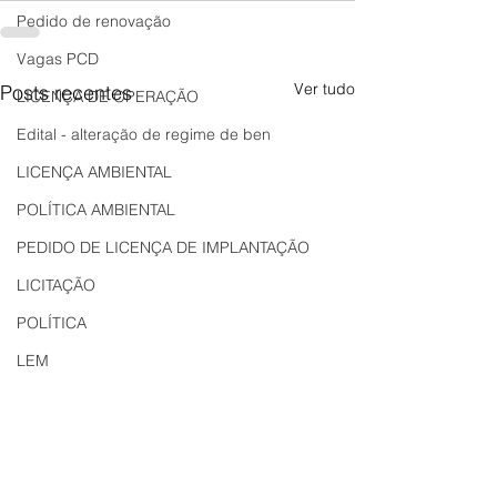
Pedido de renovação
Vagas PCD
Ver tudo
Posts recentes
LICENÇA DE OPERAÇÃO
Edital - alteração de regime de ben
LICENÇA AMBIENTAL
POLÍTICA AMBIENTAL
PEDIDO DE LICENÇA DE IMPLANTAÇÃO
LICITAÇÃO
POLÍTICA
LEM
REGIÃO OESTE
Bahia
EDUCAÇÃO