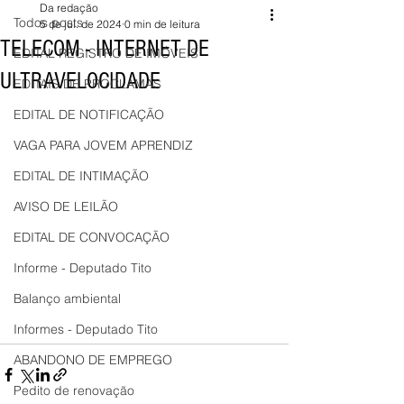
Da redação
Todos posts
5 de jul. de 2024
0 min de leitura
TELECOM - INTERNET DE
EDITAL REGISTRO DE IMÓVEIS
ULTRAVELOCIDADE
EDITAIS DE PROCLAMAS
EDITAL DE NOTIFICAÇÃO
VAGA PARA JOVEM APRENDIZ
EDITAL DE INTIMAÇÃO
AVISO DE LEILÃO
EDITAL DE CONVOCAÇÃO
Informe - Deputado Tito
Balanço ambiental
Informes - Deputado Tito
ABANDONO DE EMPREGO
Pedito de renovação