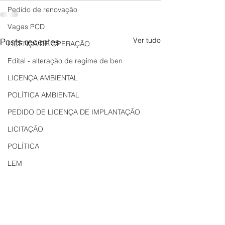
Pedido de renovação
Vagas PCD
Ver tudo
Posts recentes
LICENÇA DE OPERAÇÃO
Edital - alteração de regime de ben
LICENÇA AMBIENTAL
POLÍTICA AMBIENTAL
PEDIDO DE LICENÇA DE IMPLANTAÇÃO
LICITAÇÃO
POLÍTICA
LEM
REGIÃO OESTE
Bahia
EDUCAÇÃO