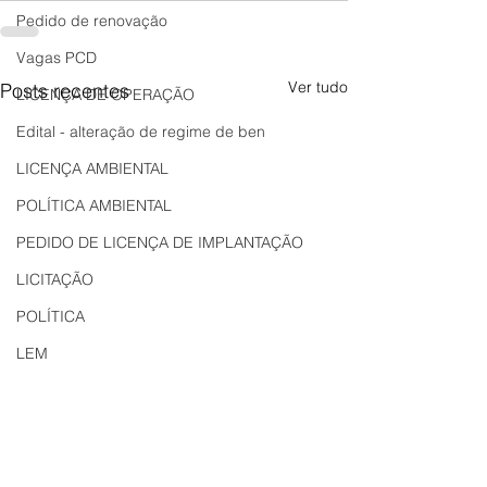
Pedido de renovação
Vagas PCD
Ver tudo
Posts recentes
LICENÇA DE OPERAÇÃO
Edital - alteração de regime de ben
LICENÇA AMBIENTAL
POLÍTICA AMBIENTAL
PEDIDO DE LICENÇA DE IMPLANTAÇÃO
LICITAÇÃO
POLÍTICA
LEM
REGIÃO OESTE
Bahia
EDUCAÇÃO