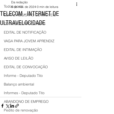
Da redação
Todos posts
6 de mai. de 2024
0 min de leitura
TELECOM - INTERNET DE
EDITAL REGISTRO DE IMÓVEIS
ULTRAVELOCIDADE
EDITAIS DE PROCLAMAS
EDITAL DE NOTIFICAÇÃO
VAGA PARA JOVEM APRENDIZ
EDITAL DE INTIMAÇÃO
AVISO DE LEILÃO
EDITAL DE CONVOCAÇÃO
Informe - Deputado Tito
Balanço ambiental
Informes - Deputado Tito
ABANDONO DE EMPREGO
Pedito de renovação