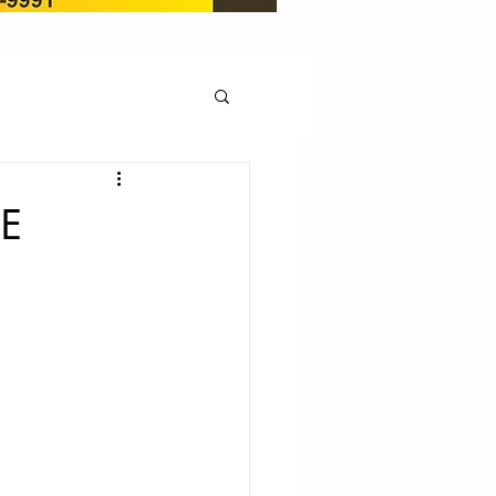
OCAÇÃO
DE
Pedito de renovação
LICENÇA AMBIENTAL
EM
REGIÃO OESTE