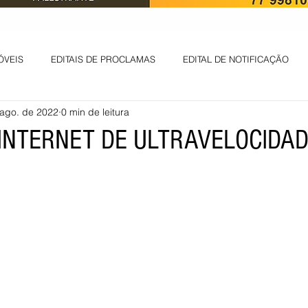
ÓVEIS
EDITAIS DE PROCLAMAS
EDITAL DE NOTIFICAÇÃO
 ago. de 2022
0 min de leitura
EDITAL DE INTIMAÇÃO
AVISO DE LEILÃO
EDITAL DE CONV
 INTERNET DE ULTRAVELOCIDA
 ambiental
Informes - Deputado Tito
ABANDONO DE EMPREGO
D
LICENÇA DE OPERAÇÃO
Edital - alteração de regime de ben
 DE LICENÇA DE IMPLANTAÇÃO
LICITAÇÃO
POLÍTICA
L