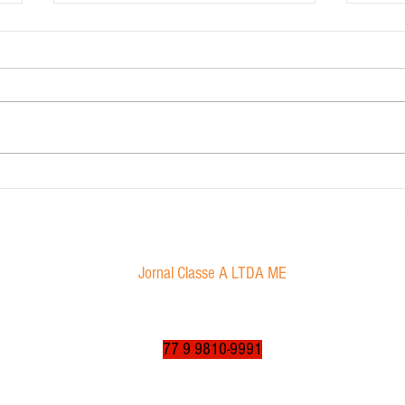
Carig 
Edital de convocação
Jornal Classe A LTDA ME
Av. Tancredo Neves, 1016 - Aroldo da Cruz
CEP: 47850-000 / Luís Eduardo Magalhães-BA
jornalclassea@yahoo.com.br
77 9 9810-9991
© 2003 a 2025 por jornalclassea