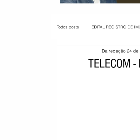
Todos posts
EDITAL REGISTRO DE IM
Da redação
24 de
VAGA PARA JOVEM APRENDIZ
TELECOM -
Informe - Deputado Tito
Balanço
Pedido de renovação
Vagas PC
POLÍTICA AMBIENTAL
PEDIDO