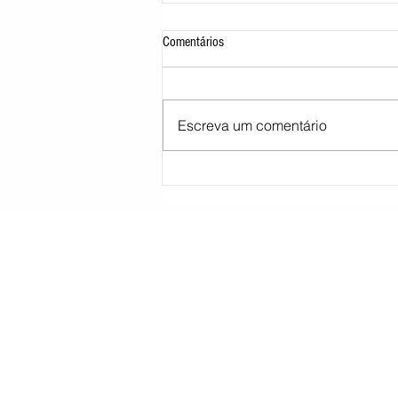
Comentários
Escreva um comentário
Moraes pede parecer da PGR sobre
proibição de visitas a Bolsonaro