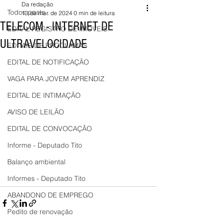
Da redação
Todos posts
13 de mar. de 2024
0 min de leitura
TELECOM - INTERNET DE
EDITAL REGISTRO DE IMÓVEIS
ULTRAVELOCIDADE
EDITAIS DE PROCLAMAS
EDITAL DE NOTIFICAÇÃO
VAGA PARA JOVEM APRENDIZ
EDITAL DE INTIMAÇÃO
AVISO DE LEILÃO
EDITAL DE CONVOCAÇÃO
Informe - Deputado Tito
Balanço ambiental
Informes - Deputado Tito
ABANDONO DE EMPREGO
Pedito de renovação