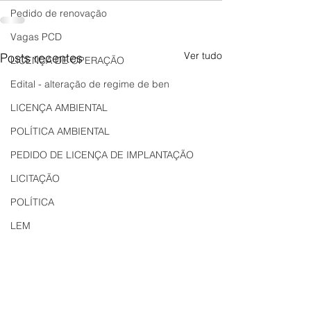
Pedido de renovação
Vagas PCD
Ver tudo
Posts recentes
LICENÇA DE OPERAÇÃO
Edital - alteração de regime de ben
LICENÇA AMBIENTAL
POLÍTICA AMBIENTAL
PEDIDO DE LICENÇA DE IMPLANTAÇÃO
LICITAÇÃO
POLÍTICA
LEM
REGIÃO OESTE
Bahia
EDUCAÇÃO