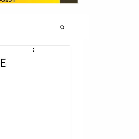
OCAÇÃO
DE
Pedito de renovação
LICENÇA AMBIENTAL
EM
REGIÃO OESTE