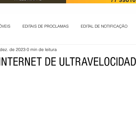
ÓVEIS
EDITAIS DE PROCLAMAS
EDITAL DE NOTIFICAÇÃO
dez. de 2023
0 min de leitura
EDITAL DE INTIMAÇÃO
AVISO DE LEILÃO
EDITAL DE CONV
 INTERNET DE ULTRAVELOCIDA
 ambiental
Informes - Deputado Tito
ABANDONO DE EMPREGO
D
LICENÇA DE OPERAÇÃO
Edital - alteração de regime de ben
 DE LICENÇA DE IMPLANTAÇÃO
LICITAÇÃO
POLÍTICA
L