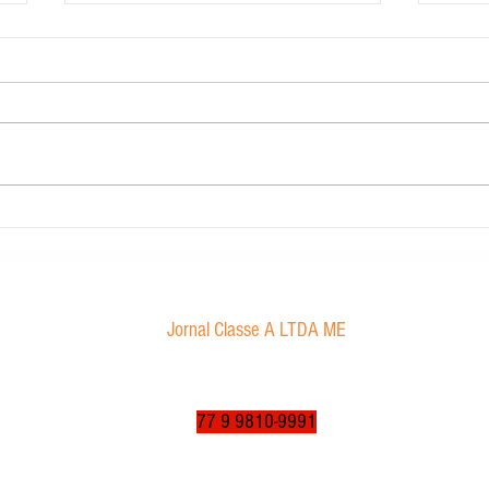
Carig Imobiliária
STJ de
Marco
sexual
Jornal Classe A LTDA ME
Av. Tancredo Neves, 1016 - Aroldo da Cruz
CEP: 47850-000 / Luís Eduardo Magalhães-BA
jornalclassea@yahoo.com.br
77 9 9810-9991
© 2003 a 2025 por jornalclassea