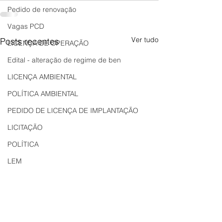
Pedido de renovação
Vagas PCD
Ver tudo
Posts recentes
LICENÇA DE OPERAÇÃO
Edital - alteração de regime de ben
LICENÇA AMBIENTAL
POLÍTICA AMBIENTAL
PEDIDO DE LICENÇA DE IMPLANTAÇÃO
LICITAÇÃO
POLÍTICA
LEM
REGIÃO OESTE
Bahia
EDUCAÇÃO