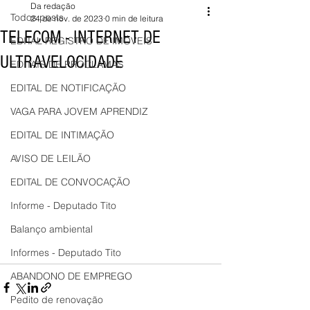
Da redação
Todos posts
24 de nov. de 2023
0 min de leitura
TELECOM - INTERNET DE
EDITAL REGISTRO DE IMÓVEIS
ULTRAVELOCIDADE
EDITAIS DE PROCLAMAS
EDITAL DE NOTIFICAÇÃO
VAGA PARA JOVEM APRENDIZ
EDITAL DE INTIMAÇÃO
AVISO DE LEILÃO
EDITAL DE CONVOCAÇÃO
Informe - Deputado Tito
Balanço ambiental
Informes - Deputado Tito
ABANDONO DE EMPREGO
Pedito de renovação