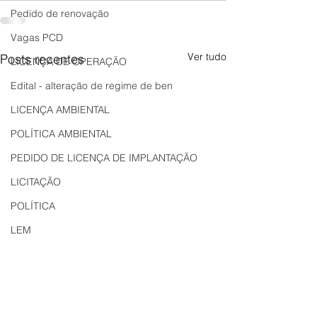
Pedido de renovação
Vagas PCD
Ver tudo
Posts recentes
LICENÇA DE OPERAÇÃO
Edital - alteração de regime de ben
LICENÇA AMBIENTAL
POLÍTICA AMBIENTAL
PEDIDO DE LICENÇA DE IMPLANTAÇÃO
LICITAÇÃO
POLÍTICA
LEM
REGIÃO OESTE
Bahia
EDUCAÇÃO