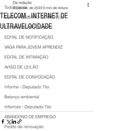
Da redação
Todos posts
23 de set. de 2022
0 min de leitura
TELECOM - INTERNET DE
EDITAL REGISTRO DE IMÓVEIS
ULTRAVELOCIDADE
EDITAIS DE PROCLAMAS
EDITAL DE NOTIFICAÇÃO
VAGA PARA JOVEM APRENDIZ
EDITAL DE INTIMAÇÃO
AVISO DE LEILÃO
EDITAL DE CONVOCAÇÃO
Informe - Deputado Tito
Balanço ambiental
Informes - Deputado Tito
ABANDONO DE EMPREGO
Pedito de renovação