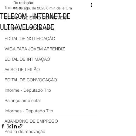
Da redação
Todos posts
11 de ago. de 2023
0 min de leitura
TELECOM - INTERNET DE
EDITAL REGISTRO DE IMÓVEIS
ULTRAVELOCIDADE
EDITAIS DE PROCLAMAS
EDITAL DE NOTIFICAÇÃO
VAGA PARA JOVEM APRENDIZ
EDITAL DE INTIMAÇÃO
AVISO DE LEILÃO
EDITAL DE CONVOCAÇÃO
Informe - Deputado Tito
Balanço ambiental
Informes - Deputado Tito
ABANDONO DE EMPREGO
Pedito de renovação