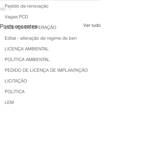
Pedido de renovação
Vagas PCD
Ver tudo
Posts recentes
LICENÇA DE OPERAÇÃO
Edital - alteração de regime de ben
LICENÇA AMBIENTAL
POLÍTICA AMBIENTAL
PEDIDO DE LICENÇA DE IMPLANTAÇÃO
LICITAÇÃO
POLÍTICA
LEM
REGIÃO OESTE
Bahia
EDUCAÇÃO