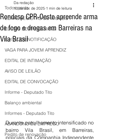
Da redação
Todos posts
10 de abr. de 2025
1 min de leitura
Rondesp CPR-Oeste apreende arma
EDITAL REGISTRO DE IMÓVEIS
de fogo e drogas em Barreiras na
EDITAIS DE PROCLAMAS
Vila Brasil
EDITAL DE NOTIFICAÇÃO
VAGA PARA JOVEM APRENDIZ
EDITAL DE INTIMAÇÃO
AVISO DE LEILÃO
EDITAL DE CONVOCAÇÃO
Informe - Deputado Tito
Balanço ambiental
Informes - Deputado Tito
Durante patrulhamento intensificado no 
ABANDONO DE EMPREGO
bairro Vila Brasil, em Barreiras, 
Pedito de renovação
policiais da Companhia Independente 