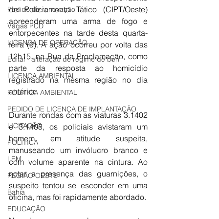
de Policiamento Tático (CIPT/Oeste) 
Pedido de renovação
apreenderam uma arma de fogo e 
Vagas PCD
entorpecentes na tarde desta quarta-
LICENÇA DE OPERAÇÃO
feira (9). A ação ocorreu por volta das 
12h15, na Rua da Proclamação, como 
Edital - alteração de regime de ben
parte da resposta ao homicídio 
LICENÇA AMBIENTAL
registrado na mesma região no dia 
anterior.
POLÍTICA AMBIENTAL
PEDIDO DE LICENÇA DE IMPLANTAÇÃO
Durante rondas com as viaturas 3.1402 
LICITAÇÃO
e 3.1405, os policiais avistaram um 
homem em atitude suspeita, 
POLÍTICA
manuseando um invólucro branco e 
LEM
com volume aparente na cintura. Ao 
notar a presença das guarnições, o 
REGIÃO OESTE
suspeito tentou se esconder em uma 
Bahia
oficina, mas foi rapidamente abordado.
EDUCAÇÃO