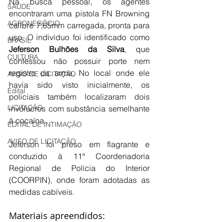
Na busca pessoal, os agentes 
SAÚDE
encontraram uma pistola FN Browning 
AGRONEGÓCIO
calibre 7,65mm carregada, pronta para 
uso. O indivíduo foi identificado como 
BRASIL
Jeferson Bulhões da Silva
, que 
CULTURA
confessou não possuir porte nem 
registro da arma. No local onde ele 
AVISO DE LICITAÇÃO
havia sido visto inicialmente, os 
Edital
policiais também localizaram dois 
LICITAÇÃO
invólucros com substância semelhante 
à cocaína.
EDITAL DE INTIMAÇÃO
AVISO DE LICITAÇÃO
Jeferson foi preso em flagrante e 
conduzido à 11ª Coordenadoria 
Regional de Polícia do Interior 
(COORPIN), onde foram adotadas as 
medidas cabíveis.
Materiais apreendidos: