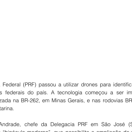
E
AGRONEGÓCIO
BRASIL
CULTURA
AVISO DE LI
 Federal (PRF) passou a utilizar drones para identific
as federais do país. A tecnologia começou a ser im
lizada na BR-262, em Minas Gerais, e nas rodovias BR
arina.
ndrade, chefe da Delegacia PRF em São José (SC