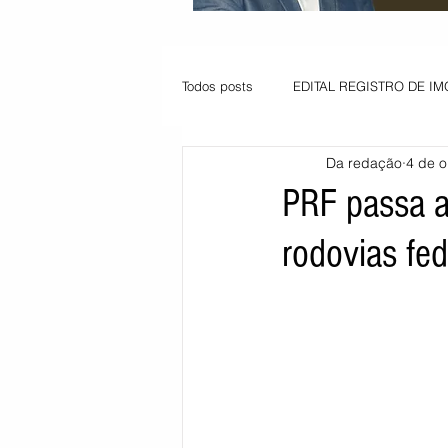
Todos posts
EDITAL REGISTRO DE IM
Da redação
4 de o
VAGA PARA JOVEM APRENDIZ
PRF passa a
rodovias fed
Informe - Deputado Tito
Balanço
Pedido de renovação
Vagas PC
POLÍTICA AMBIENTAL
PEDIDO