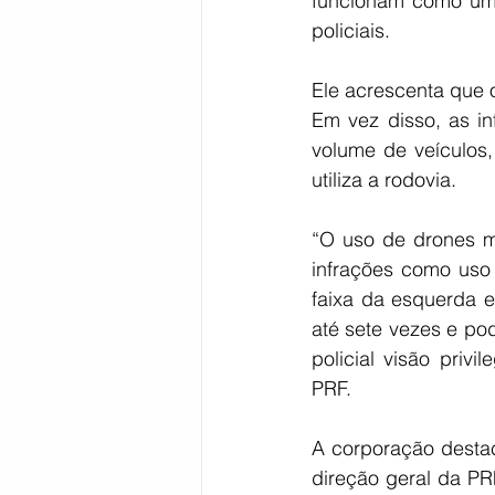
funcionam como um “
policiais.
Ele acrescenta que 
Em vez disso, as in
volume de veículos
utiliza a rodovia.
“O uso de drones m
infrações como uso 
faixa da esquerda 
até sete vezes e po
policial visão priv
PRF.
A corporação destac
direção geral da PR