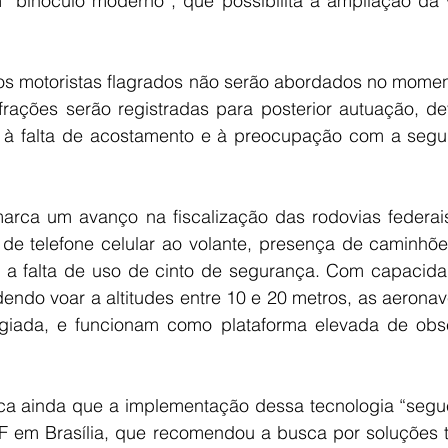
binóculo moderno”, que possibilita a ampliação da vi
os motoristas flagrados não serão abordados no momento
frações serão registradas para posterior autuação, de
, à falta de acostamento e à preocupação com a seg
arca um avanço na fiscalização das rodovias federai
de telefone celular ao volante, presença de caminhões
e a falta de uso de cinto de segurança. Com capacid
dendo voar a altitudes entre 10 e 20 metros, as aerona
ilegiada, e funcionam como plataforma elevada de obse
a ainda que a implementação dessa tecnologia “segue
F em Brasília, que recomendou a busca por soluções t