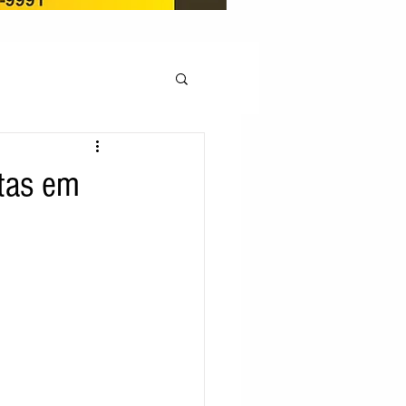
OCAÇÃO
stas em
Pedito de renovação
LICENÇA AMBIENTAL
EM
REGIÃO OESTE