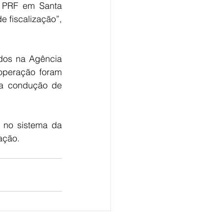
a PRF em Santa 
 fiscalização”, 
dos na Agência 
operação foram 
 a condução de 
 no sistema da 
ação.