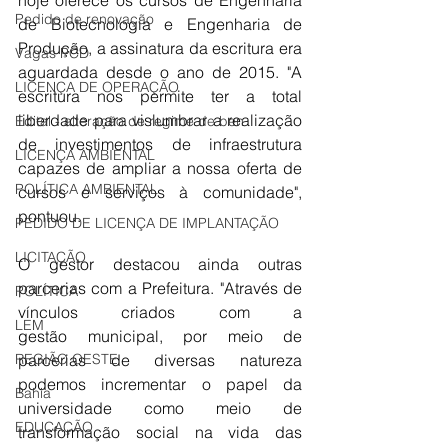
hoje oferece os cursos de Engenharia 
Pedido de renovação
de Biotecnologia e Engenharia de 
Produção, a assinatura da escritura era 
Vagas PCD
aguardada desde o ano de 2015. "A 
LICENÇA DE OPERAÇÃO
escritura nos permite ter a total 
liberdade para vislumbrar a realização 
Edital - alteração de regime de ben
de investimentos de infraestrutura 
LICENÇA AMBIENTAL
capazes de ampliar a nossa oferta de 
POLÍTICA AMBIENTAL
cursos e serviços à comunidade", 
pontuou. 
PEDIDO DE LICENÇA DE IMPLANTAÇÃO
LICITAÇÃO
O gestor destacou ainda outras 
parcerias com a Prefeitura. "Através de 
POLÍTICA
vínculos criados com a 
LEM
gestão municipal, por meio de 
REGIÃO OESTE
parcerias de diversas natureza 
podemos incrementar o papel da 
Bahia
universidade como meio de 
EDUCAÇÃO
transformação social na vida das 