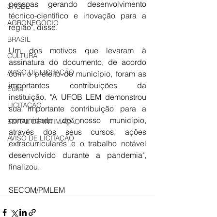
pessoas gerando desenvolvimento 
SAÚDE
técnico-cientifico e inovação para a 
AGRONEGÓCIO
região", disse. 
BRASIL
Um dos motivos que levaram à 
CULTURA
assinatura do documento, de acordo 
AVISO DE LICITAÇÃO
com o prefeito do município, foram as 
importantes contribuições da 
Edital
instituição. "A UFOB LEM demonstrou 
LICITAÇÃO
sua importante contribuição para a 
comunidade do nosso município, 
EDITAL DE INTIMAÇÃO
através dos seus cursos, ações 
AVISO DE LICITAÇÃO
extracurriculares e o trabalho notável 
desenvolvido durante a pandemia", 
finalizou.
SECOM/PMLEM