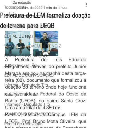
Da redação
Todos posts
10 de nov. de 2022
1 min de leitura
Prefeitura de LEM formaliza doação
EDITAL REGISTRO DE IMÓVEIS
de terreno para UFOB
EDITAIS DE PROCLAMAS
EDITAL DE NOTIFICAÇÃO
VAGA PARA JOVEM APRENDIZ
EDITAL DE INTIMAÇÃO
A Prefeitura de Luís Eduardo 
AVISO DE LEILÃO
Magalhães, através do prefeito Junior 
Marabá assinou na manhã desta terça-
EDITAL DE CONVOCAÇÃO
feira (08), documento que formalizou a 
Informe - Deputado Tito
doação do terreno onde hoje funciona 
a Universidade Federal do Oeste da 
Balanço ambiental
Bahia (UFOB), no bairro Santa Cruz. 
Informes - Deputado Tito
Uma área total de 4.380 m². 
ABANDONO DE EMPREGO
Para o diretor do Campus LEM da 
UFOB,  Prof. Bruno Motta Oliveira, que 
Pedito de renovação