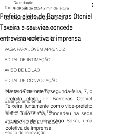
Da redação
Todos posts
9 de out. de 2024
2 min de leitura
Prefeito eleito de Barreiras Otoniel
EDITAL REGISTRO DE IMÓVEIS
Texeira e seu vice concede
EDITAIS DE PROCLAMAS
entrevista coletiva a imprensa
EDITAL DE NOTIFICAÇÃO
VAGA PARA JOVEM APRENDIZ
EDITAL DE INTIMAÇÃO
AVISO DE LEILÃO
EDITAL DE CONVOCAÇÃO
Na tarde de ontem, segunda-feira, 7, o 
Informe - Deputado Tito
prefeito eleito de Barreiras Otoniel 
Balanço ambiental
Teixeira, juntamente com o vice-prefeito 
Informes - Deputado Tito
eleito Túlio Viana, concedeu na sede 
de campanha, no antigo Sakai, uma 
ABANDONO DE EMPREGO
coletiva de imprensa.
Pedito de renovação