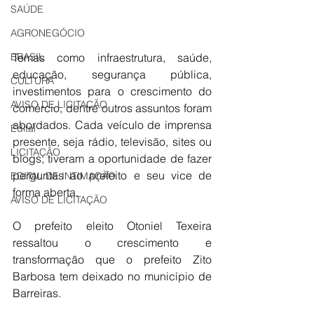
SAÚDE
AGRONEGÓCIO
Temas como infraestrutura, saúde, 
BRASIL
educação, segurança pública, 
CULTURA
investimentos para o crescimento do 
AVISO DE LICITAÇÃO
comércio, dentre outros assuntos foram 
abordados. Cada veículo de imprensa 
Edital
presente, seja rádio, televisão, sites ou 
LICITAÇÃO
blogs, tiveram a oportunidade de fazer 
perguntas ao prefeito e seu vice de 
EDITAL DE INTIMAÇÃO
forma aberta.
AVISO DE LICITAÇÃO
O prefeito eleito Otoniel Texeira 
ressaltou o crescimento e 
transformação que o prefeito Zito 
Barbosa tem deixado no município de 
Barreiras.