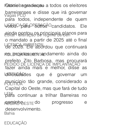
Otoniel agradeceu a todos os eleitores 
Pedido de renovação
barreirenses e disse que irá governar 
Vagas PCD
para todos, independente de quem 
LICENÇA DE OPERAÇÃO
votou para outros candidatos. Ele 
ainda pontou os principais planos para 
Edital - alteração de regime de ben
o mandato a partir de 2025 até o final 
LICENÇA AMBIENTAL
de 2028. Ele abordou que continuará 
os projetos em andamento ainda do 
POLÍTICA AMBIENTAL
prefeito Zito Barbosa, mas procurará 
PEDIDO DE LICENÇA DE IMPLANTAÇÃO
fazer ainda mais e melhor, disse as 
dificuldades que é governar um 
LICITAÇÃO
município tão grande, considerado a 
POLÍTICA
Capital do Oeste, mas que fará de tudo 
LEM
para continuar a trilhar Barreiras no 
caminho do progresso e 
REGIÃO OESTE
desenvolvimento.
Bahia
EDUCAÇÃO