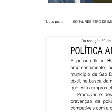
Todos posts
EDITAL REGISTRO DE IM
Da redação
30 de 
VAGA PARA JOVEM APRENDIZ
POLÍTICA 
A pessoa física 
Be
Informe - Deputado Tito
Balanço
empreendimento lo
município de São De
têxtil, na busca da
Pedido de renovação
Vagas PC
que está compromet
 - Promover o desenvolvimento sustentável, protegendo o meio ambiente através da 
prevenção da polui
POLÍTICA AMBIENTAL
PEDIDO
compatíveis com a p