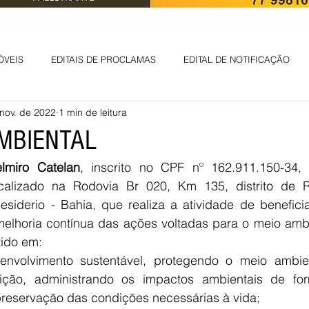
ÓVEIS
EDITAIS DE PROCLAMAS
EDITAL DE NOTIFICAÇÃO
nov. de 2022
1 min de leitura
EDITAL DE INTIMAÇÃO
AVISO DE LEILÃO
EDITAL DE CONV
AMBIENTAL
lmiro Catelan
, inscrito no CPF nº 162.911.150-34, p
 ambiental
Informes - Deputado Tito
ABANDONO DE EMPREGO
calizado na Rodovia Br 020, Km 135, distrito de R
siderio - Bahia, que realiza a atividade de beneficia
 melhoria contínua das ações voltadas para o meio ambi
D
LICENÇA DE OPERAÇÃO
Edital - alteração de regime de ben
ido em:
ção, administrando os impactos ambientais de form
 DE LICENÇA DE IMPLANTAÇÃO
LICITAÇÃO
POLÍTICA
L
reservação das condições necessárias à vida;