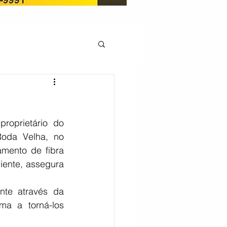
OCAÇÃO
roprietário do 
Pedito de renovação
oda Velha, no 
mento de fibra 
ente, assegura 
LICENÇA AMBIENTAL
a a torná-los 
EM
REGIÃO OESTE