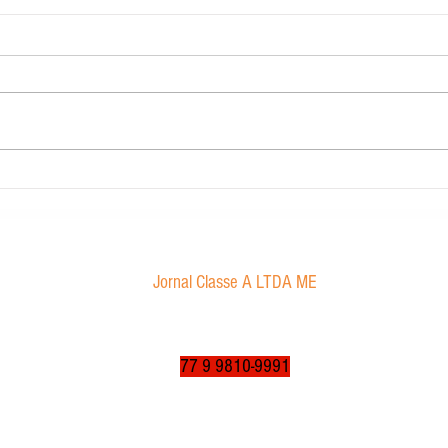
Carig Imobiliária
STJ de
Marco
sexual
Jornal Classe A LTDA ME
Av. Tancredo Neves, 1016 - Aroldo da Cruz
CEP: 47850-000 / Luís Eduardo Magalhães-BA
jornalclassea@yahoo.com.br
77 9 9810-9991
© 2003 a 2025 por jornalclassea