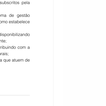
CITAÇÃO
como estabelece 
nte;
rais;