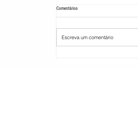
Comentários
Escreva um comentário
Morre pai de Lionel Messi aos 68 anos
na Argentina