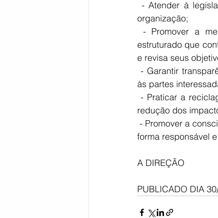
 - Atender à legislação ambiental vigente aplicável e demais requisitos subscritos pela 
organização;
Bahia
EDUCAÇÃO
SAÚD
 - Promover a melhoria contínua em meio ambiente através de sistema de gestão 
estruturado que cont
e revisa seus objeti
 - Garantir transparência nas atividades e ações realizadas na empresa, disponibilizando 
às partes interess
 - Praticar a reciclagem e o reuso das águas do processo produtivo, contribuindo com a 
redução dos impacto
 - Promover a conscientização e o envolvimento de seus colaboradores, para que atuem de 
forma responsável e
A DIREÇÃO
PUBLICADO DIA 30/