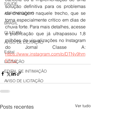
SAÚDE
solução definitiva para os problemas 
de drenagem naquele trecho, que se 
AGRONEGÓCIO
torna especialmente crítico em dias de 
BRASIL
chuva forte. Para mais detalhes, acesse 
CULTURA
a publicação que já ultrapassou 1,8 
milhões de visualizações no Instagram 
AVISO DE LICITAÇÃO
do Jornal Classe A: 
Edital
https://www.instagram.com/p/DTNv9hm
ETKJ/
LICITAÇÃO
EDITAL DE INTIMAÇÃO
AVISO DE LICITAÇÃO
Ver tudo
Posts recentes