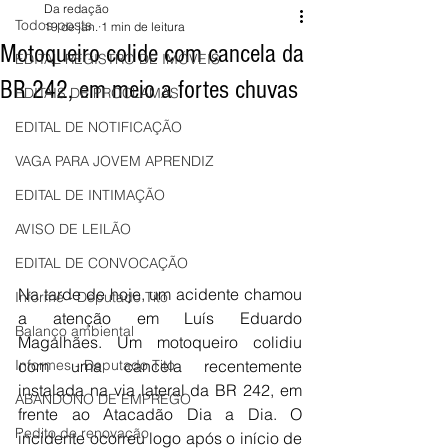
Da redação
Todos posts
19 de jan.
1 min de leitura
Motoqueiro colide com cancela da
EDITAL REGISTRO DE IMÓVEIS
BR 242, em meio a fortes chuvas
EDITAIS DE PROCLAMAS
EDITAL DE NOTIFICAÇÃO
VAGA PARA JOVEM APRENDIZ
EDITAL DE INTIMAÇÃO
AVISO DE LEILÃO
EDITAL DE CONVOCAÇÃO
Na tarde de hoje, um acidente chamou 
Informe - Deputado Tito
a atenção em Luís Eduardo 
Balanço ambiental
Magalhães. Um motoqueiro colidiu 
com uma cancela recentemente 
Informes - Deputado Tito
instalada na via lateral da BR 242, em 
ABANDONO DE EMPREGO
frente ao Atacadão Dia a Dia. O 
Pedito de renovação
incidente ocorreu logo após o início de 