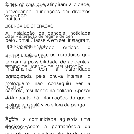
fortes chuvas que atingiram a cidade, 
Pedido de renovação
provocando inundações em diversos 
Vagas PCD
pontos.
LICENÇA DE OPERAÇÃO
A instalação da cancela, noticiada 
Edital - alteração de regime de ben
pelo Jornal Classe A em seu Instagram, 
LICENÇA AMBIENTAL
já havia gerado críticas e 
preocupações entre os moradores, que 
POLÍTICA AMBIENTAL
temiam a possibilidade de acidentes. 
PEDIDO DE LICENÇA DE IMPLANTAÇÃO
Infelizmente, com a visibilidade 
prejudicada pela chuva intensa, o 
LICITAÇÃO
motoqueiro não conseguiu ver a 
POLÍTICA
cancela, resultando na colisão. Apesar 
do impacto, há informações de que o 
LEM
motoqueiro está vivo e fora de perigo.
REGIÃO OESTE
Bahia
Agora, a comunidade aguarda uma 
decisão sobre a permanência da 
EDUCAÇÃO
cancela ou a implementação de uma 