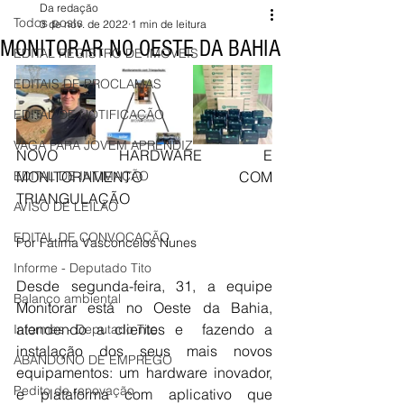
Da redação
Todos posts
3 de nov. de 2022
1 min de leitura
MONITORAR NO OESTE DA BAHIA
EDITAL REGISTRO DE IMÓVEIS
EDITAIS DE PROCLAMAS
EDITAL DE NOTIFICAÇÃO
VAGA PARA JOVEM APRENDIZ
NOVO HARDWARE E 
EDITAL DE INTIMAÇÃO
MONITORAMENTO COM 
TRIANGULAÇÃO
AVISO DE LEILÃO
EDITAL DE CONVOCAÇÃO
Por Fátima Vasconcelos Nunes
Informe - Deputado Tito
Desde segunda-feira, 31, a equipe 
Balanço ambiental
Monitorar está no Oeste da Bahia, 
atendendo a clientes e  fazendo a 
Informes - Deputado Tito
instalação dos seus mais novos 
ABANDONO DE EMPREGO
equipamentos: um hardware inovador, 
Pedito de renovação
e plataforma com aplicativo que 