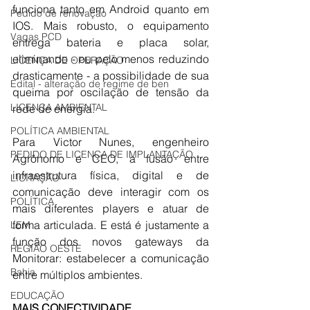
funciona tanto em Android quanto em 
Pedido de renovação
IOS. Mais robusto, o equipamento 
Vagas PCD
entrega bateria e placa solar, 
eliminando - ou pelo menos reduzindo 
LICENÇA DE OPERAÇÃO
drasticamente - a possibilidade de sua 
Edital - alteração de regime de ben
queima por oscilação de tensão da 
LICENÇA AMBIENTAL
rede de energia.
POLÍTICA AMBIENTAL
Para Victor Nunes, engenheiro 
PEDIDO DE LICENÇA DE IMPLANTAÇÃO
Agrônomo e CEO, a fusão entre 
infraestrutura física, digital e de 
LICITAÇÃO
comunicação deve interagir com os 
POLÍTICA
mais diferentes players e atuar de 
forma articulada. E está é justamente a 
LEM
função dos novos gateways da 
REGIÃO OESTE
Monitorar: estabelecer a comunicação 
Bahia
entre múltiplos ambientes.
EDUCAÇÃO
MAIS CONECTIVIDADE 