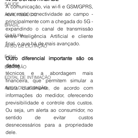
SAÚDE
A comunicação, via wi-fi e GSM/GPRS, 
leva mais conectividade ao campo - 
AGRONEGÓCIO
principalmente com a chegada do 5G - 
BRASIL
expandindo o canal de transmissão 
CULTURA
entre Inteligência Artificial e cliente 
final, o que há de mais avançado.
AVISO DE LICITAÇÃO
Edital
Outro diferencial importante são os 
dados 
LICITAÇÃO
técnicos e a abordagem mais 
EDITAL DE INTIMAÇÃO
financeira, que permitem simular a 
fatura diariamente, de acordo com 
AVISO DE LICITAÇÃO
informações do medidor, oferecendo 
previsibilidade e controle dos custos. 
Ou seja, um alerta ao consumidor, no 
sentido de evitar custos 
desnecessários para a propriedade 
dele.