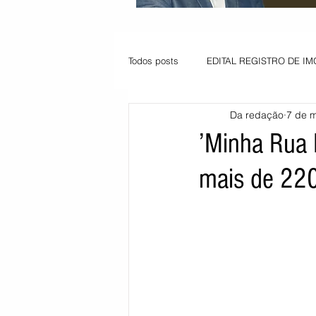
Todos posts
EDITAL REGISTRO DE IM
Da redação
7 de m
VAGA PARA JOVEM APRENDIZ
’Minha Rua 
mais de 220
Informe - Deputado Tito
Balanço
Pedido de renovação
Vagas PC
POLÍTICA AMBIENTAL
PEDIDO