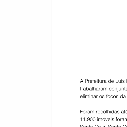
Bahia
EDUCAÇÃO
SAÚD
A Prefeitura de Luís
trabalharam conjunt
eliminar os focos d
Foram recolhidas até
11.900 imóveis fora
Santa Cruz, Santa Cr