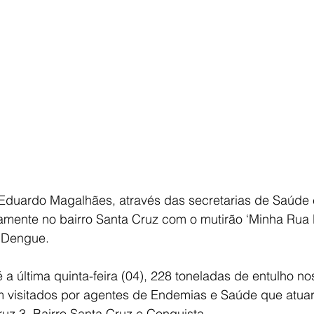
E
AGRONEGÓCIO
BRASIL
CULTURA
AVISO DE LI
 Eduardo Magalhães, através das secretarias de Saúde e
amente no bairro Santa Cruz com o mutirão ‘Minha Rua 
a Dengue.
 a última quinta-feira (04), 228 toneladas de entulho nos
m visitados por agentes de Endemias e Saúde que atuar
uz 3, Bairro Santa Cruz e Conquista.