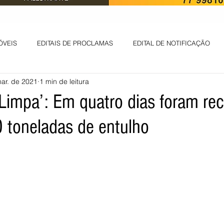
ÓVEIS
EDITAIS DE PROCLAMAS
EDITAL DE NOTIFICAÇÃO
ar. de 2021
1 min de leitura
EDITAL DE INTIMAÇÃO
AVISO DE LEILÃO
EDITAL DE CONV
Limpa’: Em quatro dias foram rec
 toneladas de entulho
 ambiental
Informes - Deputado Tito
ABANDONO DE EMPREGO
D
LICENÇA DE OPERAÇÃO
Edital - alteração de regime de ben
 DE LICENÇA DE IMPLANTAÇÃO
LICITAÇÃO
POLÍTICA
L