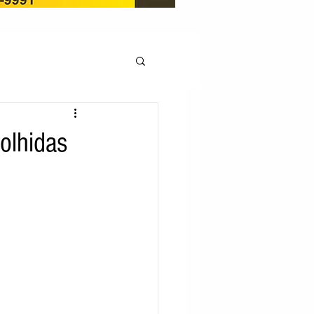
OCAÇÃO
olhidas
Pedito de renovação
LICENÇA AMBIENTAL
EM
REGIÃO OESTE