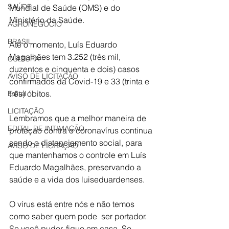
SAÚDE
Mundial de Saúde (OMS) e do 
Ministério da Saúde.
AGRONEGÓCIO
BRASIL
Até o momento, Luís Eduardo 
Magalhães tem 3.252 (três mil, 
CULTURA
duzentos e cinquenta e dois) casos 
AVISO DE LICITAÇÃO
confirmados da Covid-19 e 33 (trinta e 
três) óbitos. 
Edital
LICITAÇÃO
Lembramos que a melhor maneira de 
EDITAL DE INTIMAÇÃO
proteção contra o coronavírus continua 
sendo o distanciamento social, para 
AVISO DE LICITAÇÃO
que mantenhamos o controle em Luís 
Eduardo Magalhães, preservando a 
saúde e a vida dos luiseduardenses.
O vírus está entre nós e não temos 
como saber quem pode  ser portador. 
Se você puder, fique em casa. Se 