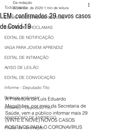
Da redação
Todos posts
22 de out. de 2020
1 min de leitura
LEM: confirmados 29 novos casos
EDITAL REGISTRO DE IMÓVEIS
de Covid-19
EDITAIS DE PROCLAMAS
EDITAL DE NOTIFICAÇÃO
VAGA PARA JOVEM APRENDIZ
EDITAL DE INTIMAÇÃO
AVISO DE LEILÃO
EDITAL DE CONVOCAÇÃO
Informe - Deputado Tito
Balanço ambiental
A Prefeitura de Luís Eduardo 
Magalhães, por meio da Secretaria de 
Informes - Deputado Tito
Saúde, vem a público informar mais 29 
ABANDONO DE EMPREGO
(VINTE E NOVE) NOVOS CASOS 
POSITIVOS PARA O CORONAVÍRUS 
Pedito de renovação