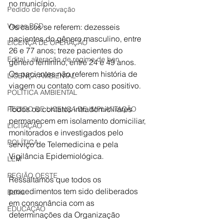
no município.
Pedido de renovação
Vagas PCD
Os casos se referem: dezesseis 
pacientes do gênero masculino, entre 
LICENÇA DE OPERAÇÃO
26 e 77 anos; treze pacientes do 
Edital - alteração de regime de ben
gênero feminino, entre 24 e 49 anos. 
Os pacientes não referem história de 
LICENÇA AMBIENTAL
viagem ou contato com caso positivo. 
POLÍTICA AMBIENTAL
Todos os contatos intradomiciliares 
PEDIDO DE LICENÇA DE IMPLANTAÇÃO
permanecem em isolamento domiciliar, 
LICITAÇÃO
monitorados e investigados pelo 
POLÍTICA
serviço de Telemedicina e pela 
Vigilância Epidemiológica.  
LEM
REGIÃO OESTE
Ressaltamos que todos os 
procedimentos tem sido deliberados 
Bahia
em consonância com as 
EDUCAÇÃO
determinações da Organização 