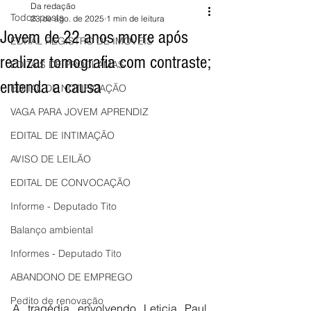
Da redação
Todos posts
23 de ago. de 2025
1 min de leitura
Jovem de 22 anos morre após
EDITAL REGISTRO DE IMÓVEIS
realizar tomografia com contraste;
EDITAIS DE PROCLAMAS
entenda a causa
EDITAL DE NOTIFICAÇÃO
VAGA PARA JOVEM APRENDIZ
EDITAL DE INTIMAÇÃO
AVISO DE LEILÃO
EDITAL DE CONVOCAÇÃO
Informe - Deputado Tito
Balanço ambiental
Informes - Deputado Tito
ABANDONO DE EMPREGO
Pedito de renovação
A tragédia envolvendo Leticia Paul, 