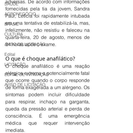
adversas. De acordo com informações 
SAÚDE
fornecidas pela tia da jovem, Sandra 
AGRONEGÓCIO
Paul, Leticia foi rapidamente intubada 
em uma tentativa de estabilizá-la, mas, 
BRASIL
infelizmente, não resistiu e faleceu na 
CULTURA
quarta-feira, 20 de agosto, menos de 
24 horas após o exame.
AVISO DE LICITAÇÃO
Edital
O que é choque anafilático?
LICITAÇÃO
O choque anafilático é uma reação 
alérgica extrema e potencialmente fatal 
EDITAL DE INTIMAÇÃO
que ocorre quando o corpo responde 
AVISO DE LICITAÇÃO
de forma exagerada a um alérgeno. Os 
sintomas podem incluir dificuldade 
para respirar, inchaço na garganta, 
queda da pressão arterial e perda de 
consciência. É uma emergência 
médica que requer intervenção 
imediata.