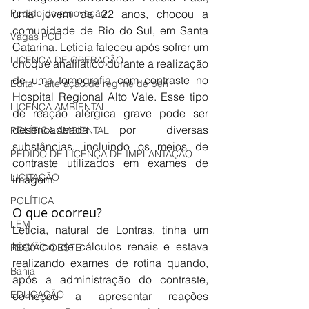
Pedido de renovação
uma jovem de 22 anos, chocou a 
comunidade de Rio do Sul, em Santa 
Vagas PCD
Catarina. Leticia faleceu após sofrer um 
LICENÇA DE OPERAÇÃO
choque anafilático durante a realização 
de uma tomografia com contraste no 
Edital - alteração de regime de ben
Hospital Regional Alto Vale. Esse tipo 
LICENÇA AMBIENTAL
de reação alérgica grave pode ser 
desencadeada por diversas 
POLÍTICA AMBIENTAL
substâncias, incluindo os meios de 
PEDIDO DE LICENÇA DE IMPLANTAÇÃO
contraste utilizados em exames de 
LICITAÇÃO
imagem.
POLÍTICA
O que ocorreu?
LEM
Leticia, natural de Lontras, tinha um 
histórico de cálculos renais e estava 
REGIÃO OESTE
realizando exames de rotina quando, 
Bahia
após a administração do contraste, 
EDUCAÇÃO
começou a apresentar reações 