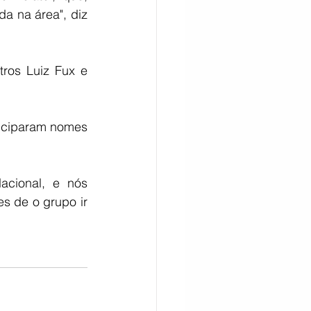
a na área", diz 
ros Luiz Fux e 
iciparam nomes 
cional, e nós 
s de o grupo ir 