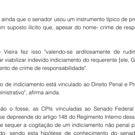
 ainda que o senador usou um instrumento típico de pro
um suposto ilícito que, apesar do nome- crime de respo
Vieira fez isso "valendo-se ardilosamente de rudim
ar viabilizar indevido indiciamento do requerente [ele, G
nto de crime de responsabilidade".
o de indiciamento está vinculado ao Direito Penal e Pr
nistrativo", afirma ainda.
ão o fosse, as CPIs vinculadas ao Senado Federal a
 se depreende do artigo 148 do Regimento Interno dessa
be sequer a cogitação de um indiciamento não penal po
o, sendo esta hipótese de conhecimento do senador 