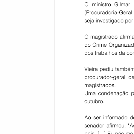
O ministro Gilmar
(Procuradoria-Gera
seja investigado po
O magistrado afirma
do Crime Organizado
dos trabalhos da co
Vieira pediu também
procurador-geral d
magistrados.
Uma condenação pod
outubro.
Ao ser informado d
senador afirmou: "
país. [...] Eu não 