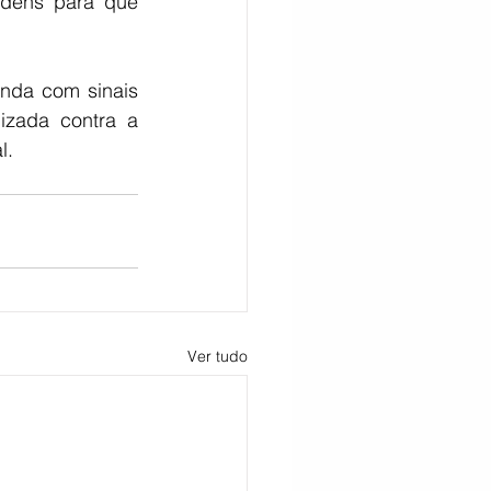
dens para que 
inda com sinais 
izada contra a 
l.
Ver tudo