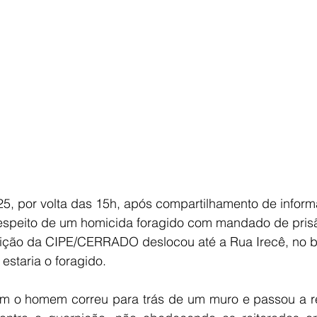
E
AGRONEGÓCIO
BRASIL
CULTURA
AVISO DE LI
25, por volta das 15h, após compartilhamento de infor
speito de um homicida foragido com mandado de pris
ição da CIPE/CERRADO deslocou até a Rua Irecê, no ba
estaria o foragido.
 o homem correu para trás de um muro e passou a rea