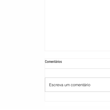
Comentários
Escreva um comentário
STJ decide tirar cargo de ministro
Marco Buzzi por acusações de assédio
sexual