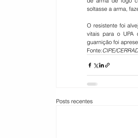
de arma de fogo co
soltasse a arma, faz
O resistente foi al
vitais para o UPA 
guarnição foi aprese
Fonte:
CIPE/CERRA
Posts recentes