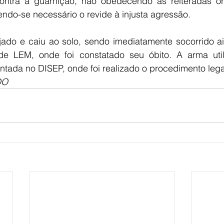
ntra a guarnição, não obedecendo as reiteradas or
endo-se necessário o revide à injusta agressão.
vejado e caiu ao solo, sendo imediatamente socorrido a
de LEM, onde foi constatado seu óbito. A arma util
ntada no DISEP, onde foi realizado o procedimento lega
DO