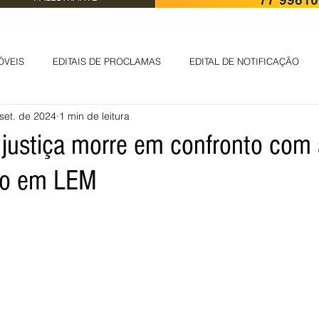
ÓVEIS
EDITAIS DE PROCLAMAS
EDITAL DE NOTIFICAÇÃO
set. de 2024
1 min de leitura
EDITAL DE INTIMAÇÃO
AVISO DE LEILÃO
EDITAL DE CONV
 justiça morre em confronto com 
do em LEM
 ambiental
Informes - Deputado Tito
ABANDONO DE EMPREGO
D
LICENÇA DE OPERAÇÃO
Edital - alteração de regime de ben
 DE LICENÇA DE IMPLANTAÇÃO
LICITAÇÃO
POLÍTICA
L