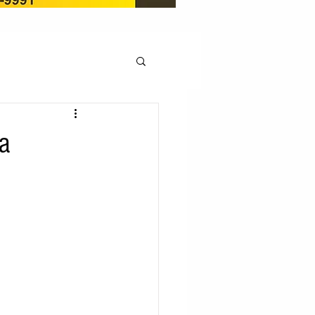
OCAÇÃO
a
Pedito de renovação
LICENÇA AMBIENTAL
EM
REGIÃO OESTE