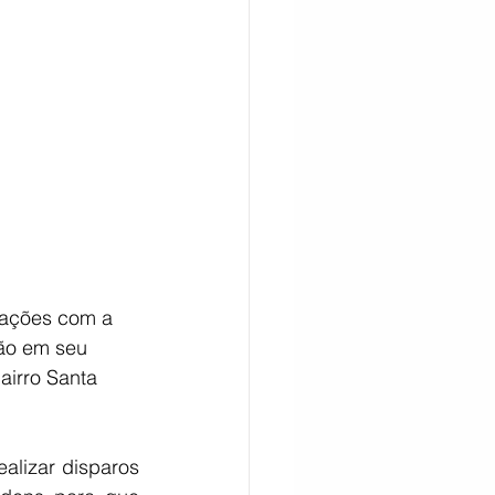
CITAÇÃO
mações com a 
ão em seu 
irro Santa 
lizar disparos 