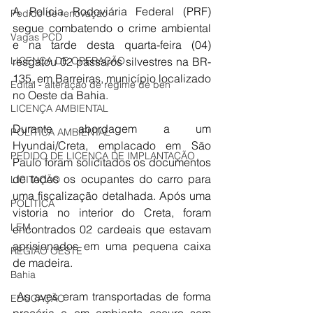
A Polícia Rodoviária Federal (PRF) 
Pedido de renovação
segue combatendo o crime ambiental 
Vagas PCD
e na tarde desta quarta-feira (04) 
LICENÇA DE OPERAÇÃO
resgatou 02 pássaros silvestres na BR-
135, em Barreiras, município localizado 
Edital - alteração de regime de ben
no Oeste da Bahia.
LICENÇA AMBIENTAL
Durante abordagem a um 
POLÍTICA AMBIENTAL
Hyundai/Creta, emplacado em São 
PEDIDO DE LICENÇA DE IMPLANTAÇÃO
Paulo foram solicitados os documentos 
de todos os ocupantes do carro para 
LICITAÇÃO
uma fiscalização detalhada. Após uma 
POLÍTICA
vistoria no interior do Creta, foram 
LEM
encontrados 02 cardeais que estavam 
aprisionados em uma pequena caixa 
REGIÃO OESTE
de madeira.
Bahia
 As aves eram transportadas de forma 
EDUCAÇÃO