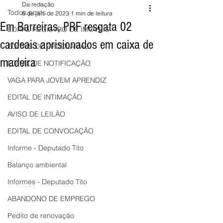
Da redação
Todos posts
6 de jan. de 2023
1 min de leitura
Em Barreiras, PRF resgata 02
EDITAL REGISTRO DE IMÓVEIS
cardeais aprisionados em caixa de
EDITAIS DE PROCLAMAS
madeira
EDITAL DE NOTIFICAÇÃO
VAGA PARA JOVEM APRENDIZ
EDITAL DE INTIMAÇÃO
AVISO DE LEILÃO
EDITAL DE CONVOCAÇÃO
Informe - Deputado Tito
Balanço ambiental
Informes - Deputado Tito
ABANDONO DE EMPREGO
Pedito de renovação