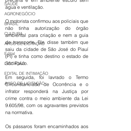
precária e em ambiente escuro sem 
SAÚDE
água e ventilação.
AGRONEGÓCIO
O motorista confirmou aos policiais que 
BRASIL
não tinha autorização do órgão 
CULTURA
ambiental para criação e nem a guia 
de transporte. Ele disse também que 
AVISO DE LICITAÇÃO
saiu da cidade de São José do Piauí 
Edital
(PI) e tinha como destino o estado de 
São Paulo.
LICITAÇÃO
EDITAL DE INTIMAÇÃO
Em seguida, foi lavrado o Termo 
AVISO DE LICITAÇÃO
Circunstanciado de Ocorrência e o 
infrator responderá na Justiça por 
crime contra o meio ambiente da Lei 
9.605/98, com os agravantes previstos 
na normativa.
Os pássaros foram encaminhados aos 