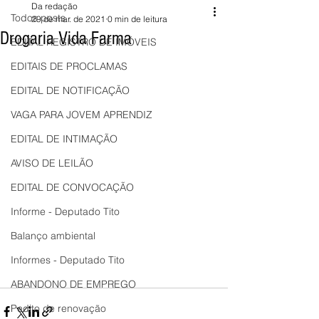
Da redação
Todos posts
29 de mar. de 2021
0 min de leitura
Drogaria Vida Farma
EDITAL REGISTRO DE IMÓVEIS
EDITAIS DE PROCLAMAS
EDITAL DE NOTIFICAÇÃO
VAGA PARA JOVEM APRENDIZ
EDITAL DE INTIMAÇÃO
AVISO DE LEILÃO
EDITAL DE CONVOCAÇÃO
Informe - Deputado Tito
Balanço ambiental
Informes - Deputado Tito
ABANDONO DE EMPREGO
Pedito de renovação