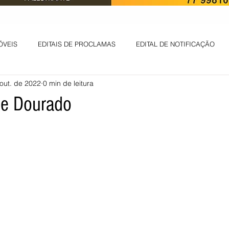
ÓVEIS
EDITAIS DE PROCLAMAS
EDITAL DE NOTIFICAÇÃO
out. de 2022
0 min de leitura
EDITAL DE INTIMAÇÃO
AVISO DE LEILÃO
EDITAL DE CONV
de Dourado
 ambiental
Informes - Deputado Tito
ABANDONO DE EMPREGO
D
LICENÇA DE OPERAÇÃO
Edital - alteração de regime de ben
 DE LICENÇA DE IMPLANTAÇÃO
LICITAÇÃO
POLÍTICA
L