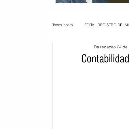
Todos posts
EDITAL REGISTRO DE IM
Da redação
24 de 
VAGA PARA JOVEM APRENDIZ
Contabilida
Informe - Deputado Tito
Balanço
Pedido de renovação
Vagas PC
POLÍTICA AMBIENTAL
PEDIDO