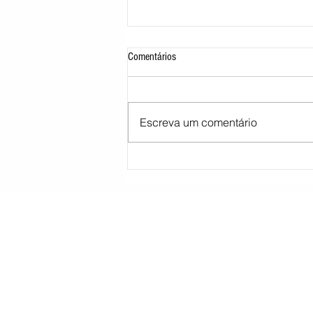
Comentários
Escreva um comentário
STJ decide tirar cargo de ministro
Marco Buzzi por acusações de assédio
sexual