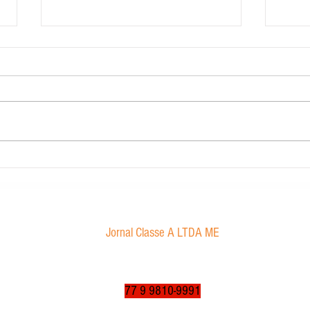
Contabilidade Dourado
Morae
proibi
Jornal Classe A LTDA ME
Av. Tancredo Neves, 1016 - Aroldo da Cruz
CEP: 47850-000 / Luís Eduardo Magalhães-BA
jornalclassea@yahoo.com.br
77 9 9810-9991