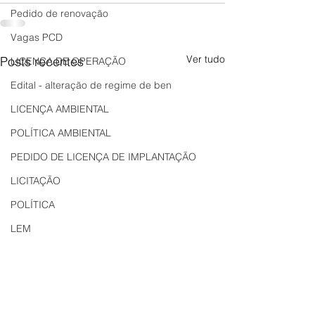
Pedido de renovação
Vagas PCD
Ver tudo
Posts recentes
LICENÇA DE OPERAÇÃO
Edital - alteração de regime de ben
LICENÇA AMBIENTAL
POLÍTICA AMBIENTAL
PEDIDO DE LICENÇA DE IMPLANTAÇÃO
LICITAÇÃO
POLÍTICA
LEM
REGIÃO OESTE
Bahia
EDUCAÇÃO