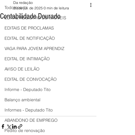
Da redação
Todos posts
29 de jul. de 2025
0 min de leitura
Contabilidade Dourado
EDITAL REGISTRO DE IMÓVEIS
EDITAIS DE PROCLAMAS
EDITAL DE NOTIFICAÇÃO
VAGA PARA JOVEM APRENDIZ
EDITAL DE INTIMAÇÃO
AVISO DE LEILÃO
EDITAL DE CONVOCAÇÃO
Informe - Deputado Tito
Balanço ambiental
Informes - Deputado Tito
ABANDONO DE EMPREGO
Pedito de renovação