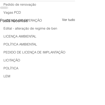
Pedido de renovação
Vagas PCD
Ver tudo
Posts recentes
LICENÇA DE OPERAÇÃO
Edital - alteração de regime de ben
LICENÇA AMBIENTAL
POLÍTICA AMBIENTAL
PEDIDO DE LICENÇA DE IMPLANTAÇÃO
LICITAÇÃO
POLÍTICA
LEM
REGIÃO OESTE
Bahia
EDUCAÇÃO