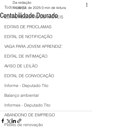
Da redação
Todos posts
14 de jul. de 2025
0 min de leitura
Contabilidade Dourado
EDITAL REGISTRO DE IMÓVEIS
EDITAIS DE PROCLAMAS
EDITAL DE NOTIFICAÇÃO
VAGA PARA JOVEM APRENDIZ
EDITAL DE INTIMAÇÃO
AVISO DE LEILÃO
EDITAL DE CONVOCAÇÃO
Informe - Deputado Tito
Balanço ambiental
Informes - Deputado Tito
ABANDONO DE EMPREGO
Pedito de renovação