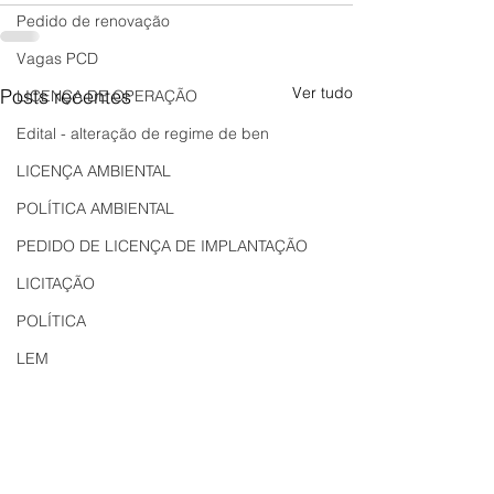
Pedido de renovação
Vagas PCD
Ver tudo
Posts recentes
LICENÇA DE OPERAÇÃO
Edital - alteração de regime de ben
LICENÇA AMBIENTAL
POLÍTICA AMBIENTAL
PEDIDO DE LICENÇA DE IMPLANTAÇÃO
LICITAÇÃO
POLÍTICA
LEM
REGIÃO OESTE
Bahia
EDUCAÇÃO