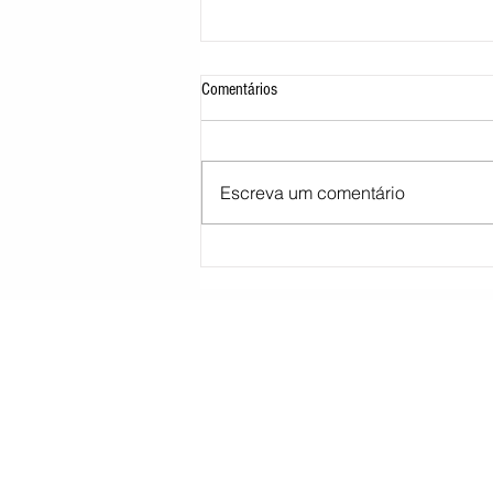
Comentários
Escreva um comentário
STJ decide tirar cargo de ministro
Marco Buzzi por acusações de assédio
sexual