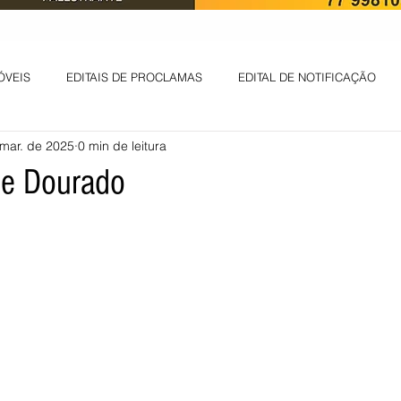
ÓVEIS
EDITAIS DE PROCLAMAS
EDITAL DE NOTIFICAÇÃO
mar. de 2025
0 min de leitura
EDITAL DE INTIMAÇÃO
AVISO DE LEILÃO
EDITAL DE CONV
de Dourado
 ambiental
Informes - Deputado Tito
ABANDONO DE EMPREGO
D
LICENÇA DE OPERAÇÃO
Edital - alteração de regime de ben
 DE LICENÇA DE IMPLANTAÇÃO
LICITAÇÃO
POLÍTICA
L