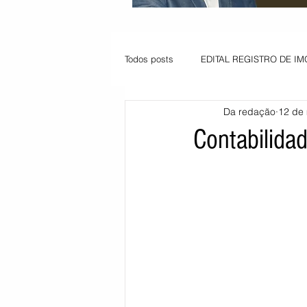
Todos posts
EDITAL REGISTRO DE IM
Da redação
12 de 
VAGA PARA JOVEM APRENDIZ
Contabilida
Informe - Deputado Tito
Balanço
Pedido de renovação
Vagas PC
POLÍTICA AMBIENTAL
PEDIDO