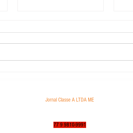
Contabilidade Dourado
Morae
proibi
Jornal Classe A LTDA ME
Av. Tancredo Neves, 1016 - Aroldo da Cruz
CEP: 47850-000 / Luís Eduardo Magalhães-BA
jornalclassea@yahoo.com.br
77 9 9810-9991