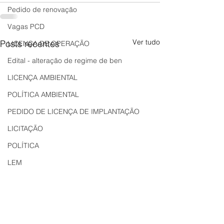
Pedido de renovação
Vagas PCD
Ver tudo
Posts recentes
LICENÇA DE OPERAÇÃO
Edital - alteração de regime de ben
LICENÇA AMBIENTAL
POLÍTICA AMBIENTAL
PEDIDO DE LICENÇA DE IMPLANTAÇÃO
LICITAÇÃO
POLÍTICA
LEM
REGIÃO OESTE
Bahia
EDUCAÇÃO