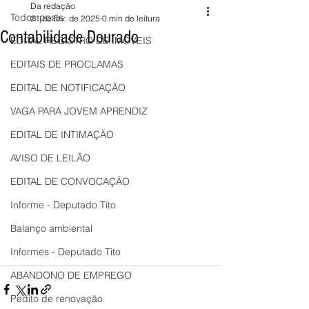
Da redação
Todos posts
21 de fev. de 2025
0 min de leitura
Contabilidade Dourado
EDITAL REGISTRO DE IMÓVEIS
EDITAIS DE PROCLAMAS
EDITAL DE NOTIFICAÇÃO
VAGA PARA JOVEM APRENDIZ
EDITAL DE INTIMAÇÃO
AVISO DE LEILÃO
EDITAL DE CONVOCAÇÃO
Informe - Deputado Tito
Balanço ambiental
Informes - Deputado Tito
ABANDONO DE EMPREGO
Pedito de renovação