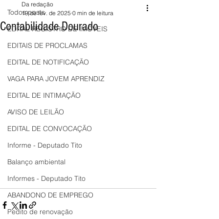
Da redação
Todos posts
19 de fev. de 2025
0 min de leitura
Contabilidade Dourado
EDITAL REGISTRO DE IMÓVEIS
EDITAIS DE PROCLAMAS
EDITAL DE NOTIFICAÇÃO
VAGA PARA JOVEM APRENDIZ
EDITAL DE INTIMAÇÃO
AVISO DE LEILÃO
EDITAL DE CONVOCAÇÃO
Informe - Deputado Tito
Balanço ambiental
Informes - Deputado Tito
ABANDONO DE EMPREGO
Pedito de renovação