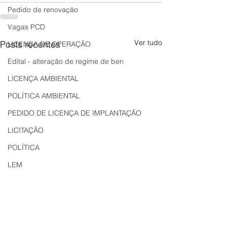
Pedido de renovação
Vagas PCD
Ver tudo
Posts recentes
LICENÇA DE OPERAÇÃO
Edital - alteração de regime de ben
LICENÇA AMBIENTAL
POLÍTICA AMBIENTAL
PEDIDO DE LICENÇA DE IMPLANTAÇÃO
LICITAÇÃO
POLÍTICA
LEM
REGIÃO OESTE
Bahia
EDUCAÇÃO