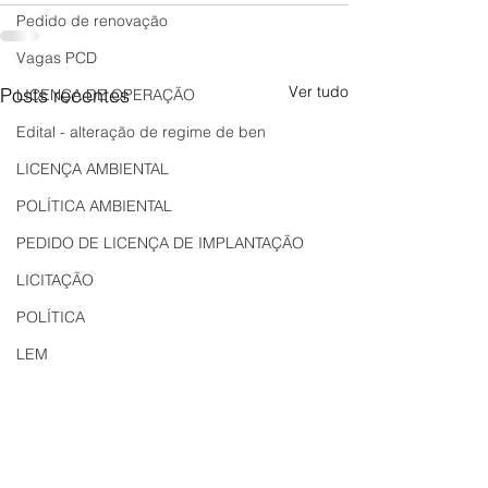
Pedido de renovação
Vagas PCD
Ver tudo
Posts recentes
LICENÇA DE OPERAÇÃO
Edital - alteração de regime de ben
LICENÇA AMBIENTAL
POLÍTICA AMBIENTAL
PEDIDO DE LICENÇA DE IMPLANTAÇÃO
LICITAÇÃO
POLÍTICA
LEM
REGIÃO OESTE
Bahia
EDUCAÇÃO