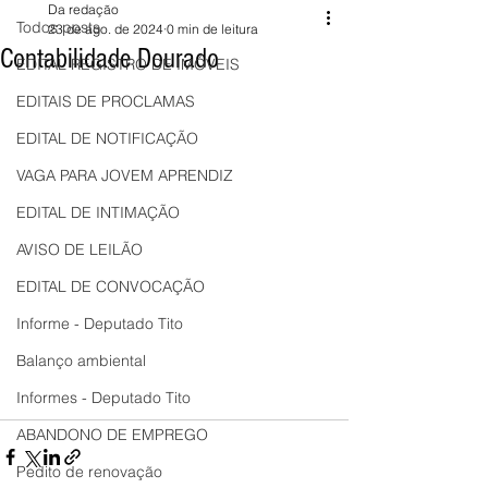
Da redação
Todos posts
23 de ago. de 2024
0 min de leitura
Contabilidade Dourado
EDITAL REGISTRO DE IMÓVEIS
EDITAIS DE PROCLAMAS
EDITAL DE NOTIFICAÇÃO
VAGA PARA JOVEM APRENDIZ
EDITAL DE INTIMAÇÃO
AVISO DE LEILÃO
EDITAL DE CONVOCAÇÃO
Informe - Deputado Tito
Balanço ambiental
Informes - Deputado Tito
ABANDONO DE EMPREGO
Pedito de renovação