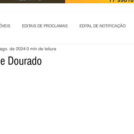
ÓVEIS
EDITAIS DE PROCLAMAS
EDITAL DE NOTIFICAÇÃO
 ago. de 2024
0 min de leitura
EDITAL DE INTIMAÇÃO
AVISO DE LEILÃO
EDITAL DE CONV
de Dourado
 ambiental
Informes - Deputado Tito
ABANDONO DE EMPREGO
D
LICENÇA DE OPERAÇÃO
Edital - alteração de regime de ben
 DE LICENÇA DE IMPLANTAÇÃO
LICITAÇÃO
POLÍTICA
L