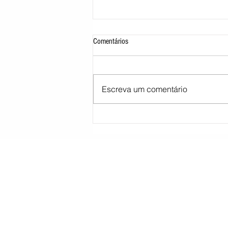
Comentários
Escreva um comentário
Morre pai de Lionel Messi aos 68 anos
na Argentina