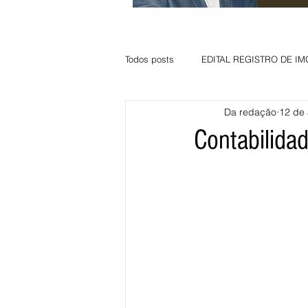
Todos posts
EDITAL REGISTRO DE IM
Da redação
12 de
VAGA PARA JOVEM APRENDIZ
Contabilida
Informe - Deputado Tito
Balanço
Pedido de renovação
Vagas PC
POLÍTICA AMBIENTAL
PEDIDO