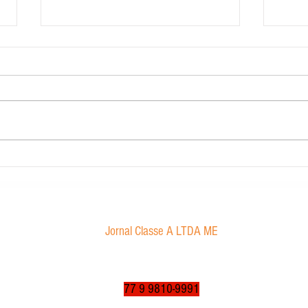
Carig Imobiliária
STJ de
Marco
sexual
Jornal Classe A LTDA ME
Av. Tancredo Neves, 1016 - Aroldo da Cruz
CEP: 47850-000 / Luís Eduardo Magalhães-BA
jornalclassea@yahoo.com.br
77 9 9810-9991