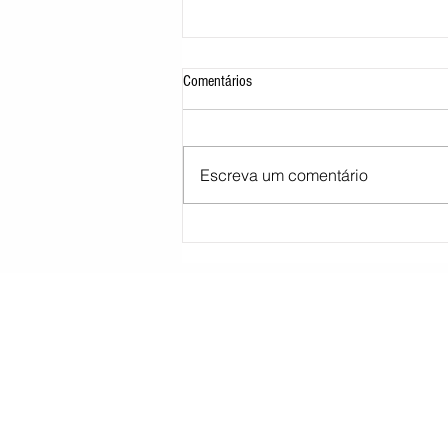
Comentários
Escreva um comentário
STJ decide tirar cargo de ministro
Marco Buzzi por acusações de assédio
sexual