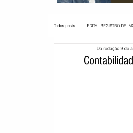
Todos posts
EDITAL REGISTRO DE IM
Da redação
9 de a
VAGA PARA JOVEM APRENDIZ
Contabilida
Informe - Deputado Tito
Balanço
Pedido de renovação
Vagas PC
POLÍTICA AMBIENTAL
PEDIDO