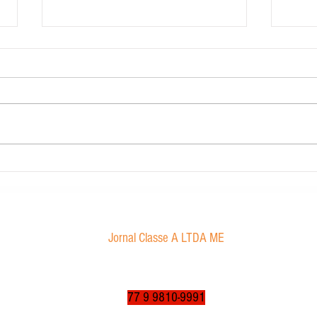
Contabilidade Dourado
Morae
proibi
Jornal Classe A LTDA ME
Av. Tancredo Neves, 1016 - Aroldo da Cruz
CEP: 47850-000 / Luís Eduardo Magalhães-BA
jornalclassea@yahoo.com.br
77 9 9810-9991