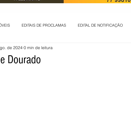
ÓVEIS
EDITAIS DE PROCLAMAS
EDITAL DE NOTIFICAÇÃO
go. de 2024
0 min de leitura
EDITAL DE INTIMAÇÃO
AVISO DE LEILÃO
EDITAL DE CONV
de Dourado
 ambiental
Informes - Deputado Tito
ABANDONO DE EMPREGO
D
LICENÇA DE OPERAÇÃO
Edital - alteração de regime de ben
 DE LICENÇA DE IMPLANTAÇÃO
LICITAÇÃO
POLÍTICA
L