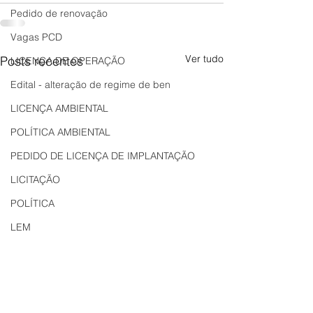
Pedido de renovação
Vagas PCD
Ver tudo
Posts recentes
LICENÇA DE OPERAÇÃO
Edital - alteração de regime de ben
LICENÇA AMBIENTAL
POLÍTICA AMBIENTAL
PEDIDO DE LICENÇA DE IMPLANTAÇÃO
LICITAÇÃO
POLÍTICA
LEM
REGIÃO OESTE
Bahia
EDUCAÇÃO