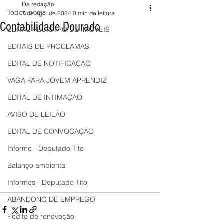
Da redação
Todos posts
7 de ago. de 2024
0 min de leitura
Contabilidade Dourado
EDITAL REGISTRO DE IMÓVEIS
EDITAIS DE PROCLAMAS
EDITAL DE NOTIFICAÇÃO
VAGA PARA JOVEM APRENDIZ
EDITAL DE INTIMAÇÃO
AVISO DE LEILÃO
EDITAL DE CONVOCAÇÃO
Informe - Deputado Tito
Balanço ambiental
Informes - Deputado Tito
ABANDONO DE EMPREGO
Pedito de renovação