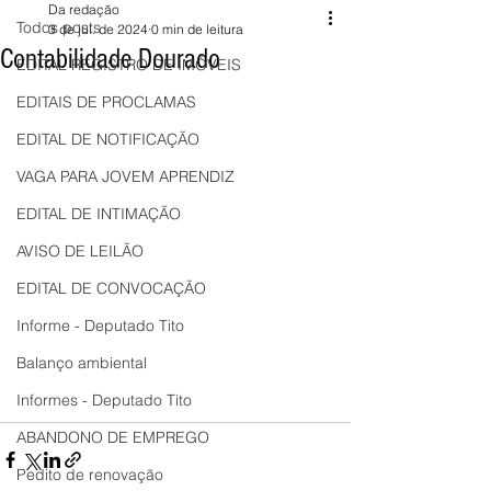
Da redação
Todos posts
3 de jul. de 2024
0 min de leitura
Contabilidade Dourado
EDITAL REGISTRO DE IMÓVEIS
EDITAIS DE PROCLAMAS
EDITAL DE NOTIFICAÇÃO
VAGA PARA JOVEM APRENDIZ
EDITAL DE INTIMAÇÃO
AVISO DE LEILÃO
EDITAL DE CONVOCAÇÃO
Informe - Deputado Tito
Balanço ambiental
Informes - Deputado Tito
ABANDONO DE EMPREGO
Pedito de renovação