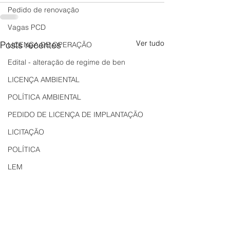
Pedido de renovação
Vagas PCD
Ver tudo
Posts recentes
LICENÇA DE OPERAÇÃO
Edital - alteração de regime de ben
LICENÇA AMBIENTAL
POLÍTICA AMBIENTAL
PEDIDO DE LICENÇA DE IMPLANTAÇÃO
LICITAÇÃO
POLÍTICA
LEM
REGIÃO OESTE
Bahia
EDUCAÇÃO